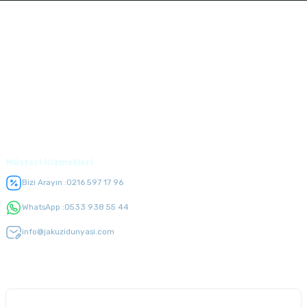
Kurumsal
Alışveriş
Üyelik
Müşteri Hizmetleri
Bizi Arayın :
0216 597 17 96
WhatsApp :
0533 938 55 44
info@jakuzidunyasi.com
E-Bülten Listesi
Kampanyaları kaçırmayın