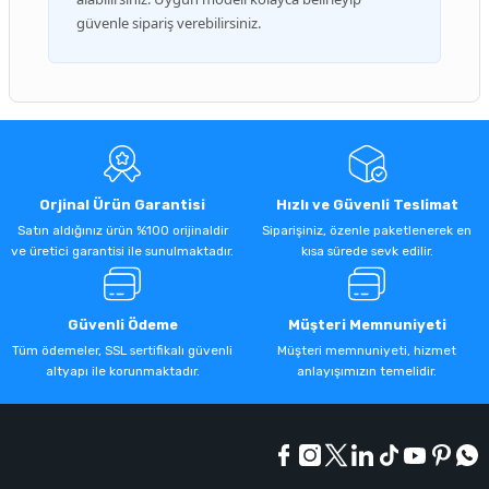
güvenle sipariş verebilirsiniz.
Orjinal Ürün Garantisi
Hızlı ve Güvenli Teslimat
Satın aldığınız ürün %100 orijinaldir
Siparişiniz, özenle paketlenerek en
ve üretici garantisi ile sunulmaktadır.
kısa sürede sevk edilir.
Güvenli Ödeme
Müşteri Memnuniyeti
Tüm ödemeler, SSL sertifikalı güvenli
Müşteri memnuniyeti, hizmet
altyapı ile korunmaktadır.
anlayışımızın temelidir.