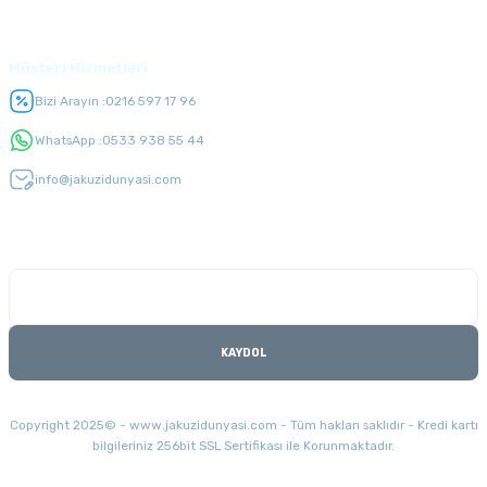
Üyelik
Müşteri Hizmetleri
Bizi Arayın :
0216 597 17 96
WhatsApp :
0533 938 55 44
info@jakuzidunyasi.com
E-Bülten Listesi
Kampanyaları kaçırmayın
KAYDOL
Copyright 2025© - www.jakuzidunyasi.com - Tüm hakları saklıdır - Kredi kartı
bilgileriniz 256bit SSL Sertifikası ile Korunmaktadır.