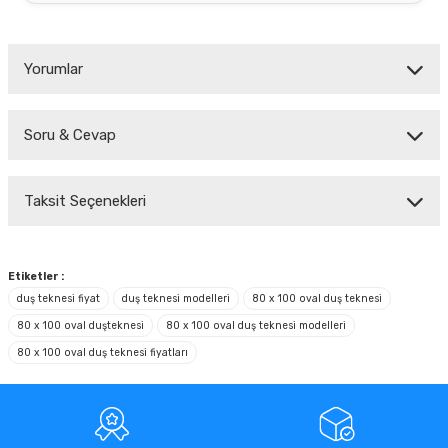
Yorumlar
Soru & Cevap
Bu ürüne ilk yorumu siz yapın!
Taksit Seçenekleri
Yorum Yaz
Ürün hakkında henüz soru sorulmamış.
Soru Sor
Etiketler :
duş teknesi fiyat
duş teknesi modelleri
80 x 100 oval duş teknesi
80 x 100 oval duşteknesi
80 x 100 oval duş teknesi modelleri
80 x 100 oval duş teknesi fiyatları