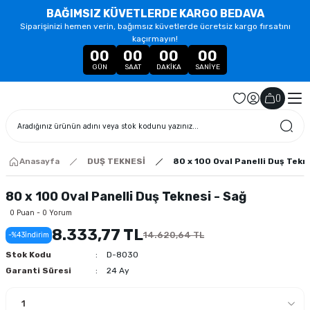
BAĞIMSIZ KÜVETLERDE KARGO BEDAVA
Siparişinizi hemen verin, bağımsız küvetlerde ücretsiz kargo fırsatını
kaçırmayın!
00
00
00
00
GÜN
SAAT
DAKIKA
SANIYE
(
)
Anasayfa
DUŞ TEKNESİ
80 x 100 Oval Panelli Duş Tekn
80 x 100 Oval Panelli Duş Teknesi - Sağ
0 Puan - 0 Yorum
8.333,77 TL
14.620,64 TL
-%43
İndirim
Stok Kodu
D-8030
Garanti Süresi
24 Ay