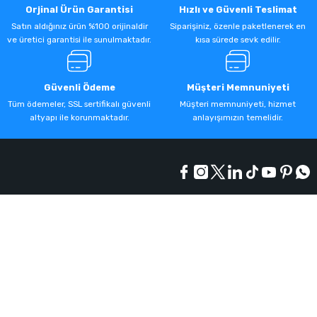
Orjinal Ürün Garantisi
Hızlı ve Güvenli Teslimat
Satın aldığınız ürün %100 orijinaldir
Siparişiniz, özenle paketlenerek en
ve üretici garantisi ile sunulmaktadır.
kısa sürede sevk edilir.
Güvenli Ödeme
Müşteri Memnuniyeti
Tüm ödemeler, SSL sertifikalı güvenli
Müşteri memnuniyeti, hizmet
altyapı ile korunmaktadır.
anlayışımızın temelidir.
Kurumsal
Alışveriş