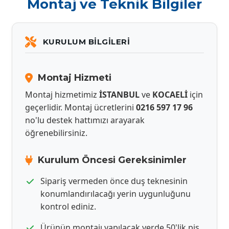
Montaj ve Teknik Bilgiler
KURULUM BILGILERI
Montaj Hizmeti
Montaj hizmetimiz
İSTANBUL
ve
KOCAELİ
için
geçerlidir. Montaj ücretlerini
0216 597 17 96
no'lu destek hattımızı arayarak
öğrenebilirsiniz.
Kurulum Öncesi Gereksinimler
Sipariş vermeden önce duş teknesinin
konumlandırılacağı yerin uygunluğunu
kontrol ediniz.
Ürünün montajı yapılacak yerde 50'lik pis