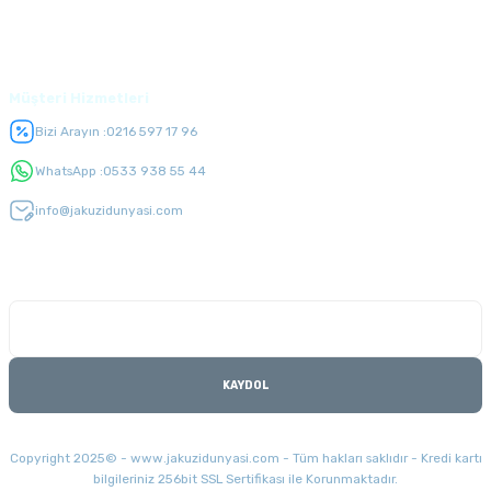
Üyelik
Müşteri Hizmetleri
Bizi Arayın :
0216 597 17 96
WhatsApp :
0533 938 55 44
info@jakuzidunyasi.com
E-Bülten Listesi
Kampanyaları kaçırmayın
KAYDOL
Copyright 2025© - www.jakuzidunyasi.com - Tüm hakları saklıdır - Kredi kartı
bilgileriniz 256bit SSL Sertifikası ile Korunmaktadır.