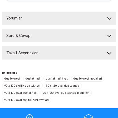
Yorumlar
Soru & Cevap
Bu ürüne ilk yorumu siz yapın!
Taksit Seçenekleri
Yorum Yaz
Ürün hakkında henüz soru sorulmamış.
Soru Sor
Etiketler :
duş teknesi
duşteknesi
duş teknesi fiyat
duş teknesi modelleri
90 x 120 akrilik duş teknesi
90 x 120 oval duş teknesi
90 x 120 oval duşteknesi
90 x 120 oval duş teknesi modelleri
90 x 120 oval duş teknesi fiyatları