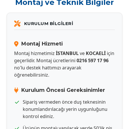
Montaj ve Teknik Bilgiler
KURULUM BILGILERI
Montaj Hizmeti
Montaj hizmetimiz
İSTANBUL
ve
KOCAELİ
için
geçerlidir. Montaj ücretlerini
0216 597 17 96
no'lu destek hattımızı arayarak
öğrenebilirsiniz.
Kurulum Öncesi Gereksinimler
Sipariş vermeden önce duş teknesinin
konumlandırılacağı yerin uygunluğunu
kontrol ediniz.
Ürünün montajı yapılacak yerde 50'lik pis