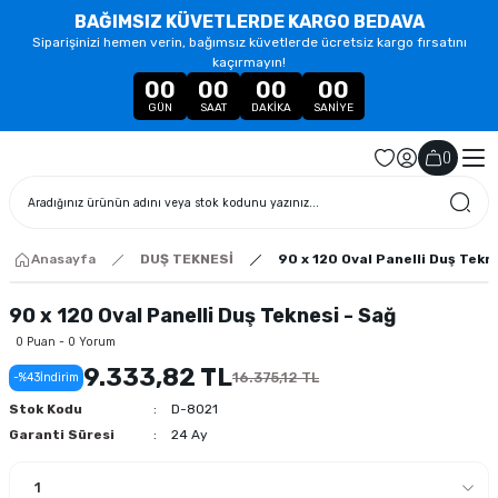
BAĞIMSIZ KÜVETLERDE KARGO BEDAVA
Siparişinizi hemen verin, bağımsız küvetlerde ücretsiz kargo fırsatını
kaçırmayın!
00
00
00
00
GÜN
SAAT
DAKIKA
SANIYE
(
)
Anasayfa
DUŞ TEKNESİ
90 x 120 Oval Panelli Duş Tekn
90 x 120 Oval Panelli Duş Teknesi - Sağ
0 Puan - 0 Yorum
9.333,82 TL
16.375,12 TL
-%43
İndirim
Stok Kodu
D-8021
Garanti Süresi
24 Ay