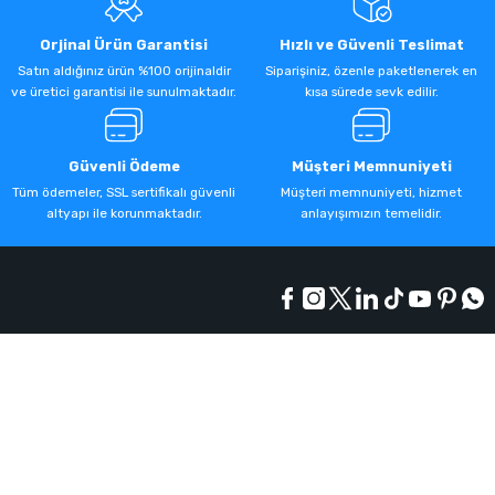
Orjinal Ürün Garantisi
Hızlı ve Güvenli Teslimat
Satın aldığınız ürün %100 orijinaldir
Siparişiniz, özenle paketlenerek en
ve üretici garantisi ile sunulmaktadır.
kısa sürede sevk edilir.
Güvenli Ödeme
Müşteri Memnuniyeti
Tüm ödemeler, SSL sertifikalı güvenli
Müşteri memnuniyeti, hizmet
altyapı ile korunmaktadır.
anlayışımızın temelidir.
Kurumsal
Alışveriş