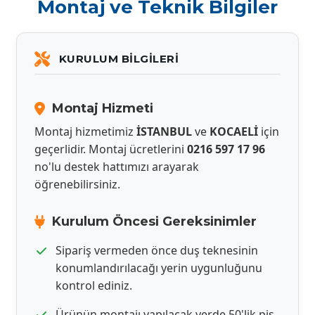
Montaj ve Teknik Bilgiler
KURULUM BILGILERI
Montaj Hizmeti
Montaj hizmetimiz
İSTANBUL
ve
KOCAELİ
için
geçerlidir. Montaj ücretlerini
0216 597 17 96
no'lu destek hattımızı arayarak
öğrenebilirsiniz.
Kurulum Öncesi Gereksinimler
Sipariş vermeden önce duş teknesinin
konumlandırılacağı yerin uygunluğunu
kontrol ediniz.
Ürünün montajı yapılacak yerde 50'lik pis