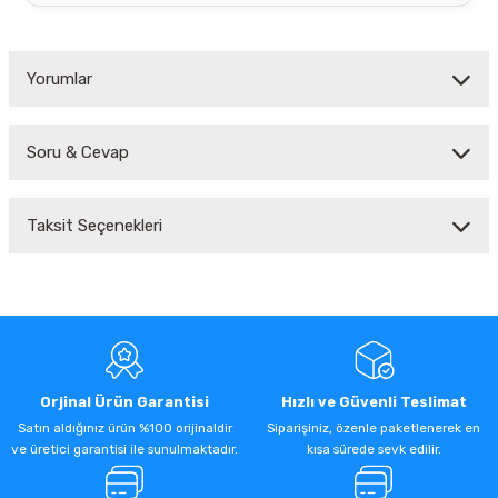
Yorumlar
Soru & Cevap
Bu ürüne ilk yorumu siz yapın!
Taksit Seçenekleri
Yorum Yaz
Ürün hakkında henüz soru sorulmamış.
Soru Sor
Orjinal Ürün Garantisi
Hızlı ve Güvenli Teslimat
Satın aldığınız ürün %100 orijinaldir
Siparişiniz, özenle paketlenerek en
ve üretici garantisi ile sunulmaktadır.
kısa sürede sevk edilir.