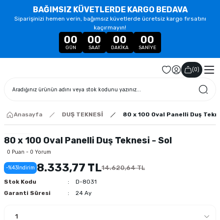
BAĞIMSIZ KÜVETLERDE KARGO BEDAVA
Siparişinizi hemen verin, bağımsız küvetlerde ücretsiz kargo fırsatını
kaçırmayın!
00
00
00
00
GÜN
SAAT
DAKIKA
SANIYE
(
0
)
Anasayfa
DUŞ TEKNESİ
80 x 100 Oval Panelli Duş Tekne
80 x 100 Oval Panelli Duş Teknesi - Sol
0 Puan - 0 Yorum
8.333,77 TL
14.620,64 TL
-%43
İndirim
Stok Kodu
D-8031
Garanti Süresi
24 Ay