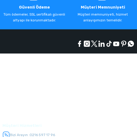
Güvenli Ödeme
Müşteri Memnuniyeti
Tüm ödemeler, SSL sertifikalı güvenli
Müşteri memnuniyeti, hizmet
altyapı ile korunmaktadır.
anlayışımızın temelidir.
Kurumsal
Alışveriş
Üyelik
Müşteri Hizmetleri
Bizi Arayın :
0216 597 17 96