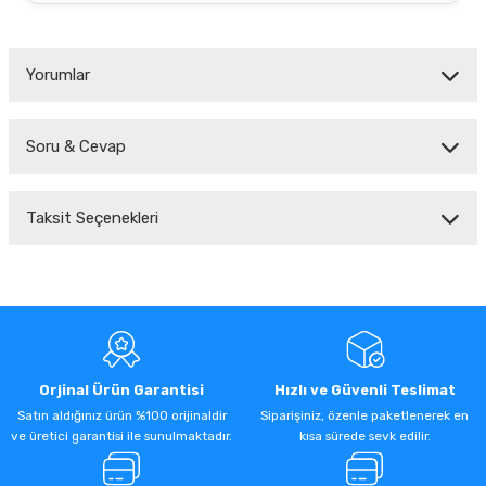
Yorumlar
Soru & Cevap
Bu ürüne ilk yorumu siz yapın!
Taksit Seçenekleri
Yorum Yaz
Ürün hakkında henüz soru sorulmamış.
Soru Sor
Orjinal Ürün Garantisi
Hızlı ve Güvenli Teslimat
Satın aldığınız ürün %100 orijinaldir
Siparişiniz, özenle paketlenerek en
ve üretici garantisi ile sunulmaktadır.
kısa sürede sevk edilir.