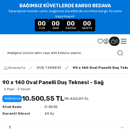
BAĞIMSIZ KÜVETLERDE KARGO BEDAVA
Siparişinizi hemen verin, bağımsız küvetlerde ücretsiz kargo fırsatını
kaçırmayın!
00
00
00
00
GÜN
SAAT
DAKIKA
SANIYE
(
)
Anasayfa
DUŞ TEKNESİ
90 x 140 Oval Panelli Duş Tekn
90 x 140 Oval Panelli Duş Teknesi - Sağ
0 Puan - 0 Yorum
10.500,55 TL
18.422,01 TL
-%43
İndirim
Stok Kodu
D-8035
Garanti Süresi
24 Ay