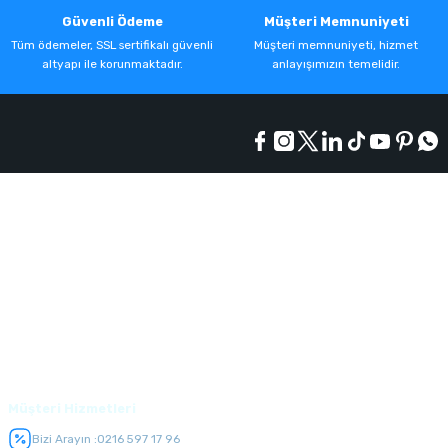
Güvenli Ödeme
Müşteri Memnuniyeti
Tüm ödemeler, SSL sertifikalı güvenli
Müşteri memnuniyeti, hizmet
altyapı ile korunmaktadır.
anlayışımızın temelidir.
Kurumsal
Alışveriş
Üyelik
Müşteri Hizmetleri
Bizi Arayın :
0216 597 17 96