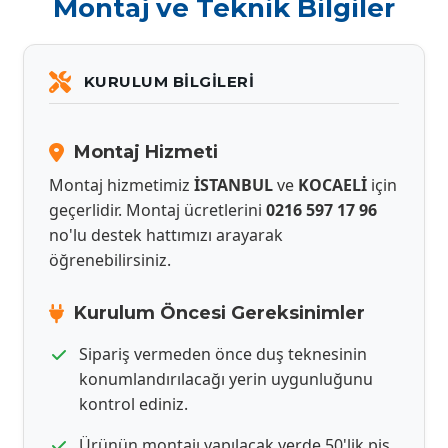
Montaj ve Teknik Bilgiler
KURULUM BILGILERI
Montaj Hizmeti
Montaj hizmetimiz
İSTANBUL
ve
KOCAELİ
için
geçerlidir. Montaj ücretlerini
0216 597 17 96
no'lu destek hattımızı arayarak
öğrenebilirsiniz.
Kurulum Öncesi Gereksinimler
Sipariş vermeden önce duş teknesinin
konumlandırılacağı yerin uygunluğunu
kontrol ediniz.
Ürünün montajı yapılacak yerde 50'lik pis