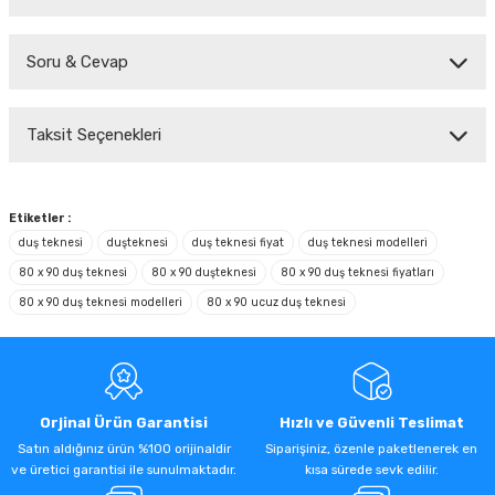
Soru & Cevap
Bu ürüne ilk yorumu siz yapın!
Taksit Seçenekleri
Yorum Yaz
Ürün hakkında henüz soru sorulmamış.
Soru Sor
Etiketler :
duş teknesi
duşteknesi
duş teknesi fiyat
duş teknesi modelleri
80 x 90 duş teknesi
80 x 90 duşteknesi
80 x 90 duş teknesi fiyatları
80 x 90 duş teknesi modelleri
80 x 90 ucuz duş teknesi
Orjinal Ürün Garantisi
Hızlı ve Güvenli Teslimat
Satın aldığınız ürün %100 orijinaldir
Siparişiniz, özenle paketlenerek en
ve üretici garantisi ile sunulmaktadır.
kısa sürede sevk edilir.