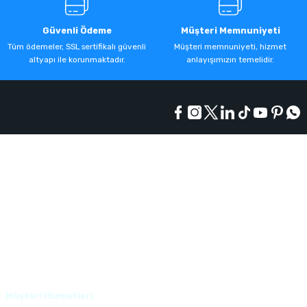
Güvenli Ödeme
Müşteri Memnuniyeti
Tüm ödemeler, SSL sertifikalı güvenli
Müşteri memnuniyeti, hizmet
altyapı ile korunmaktadır.
anlayışımızın temelidir.
Kurumsal
Alışveriş
Üyelik
Müşteri Hizmetleri