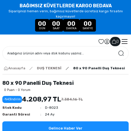
BAĞIMSIZ KÜVETLERDE KARGO BEDAVA
Siparişinizi hemen verin, bağımsız küvetlerde ücretsiz kargo fırsatını
kaçırmayın!
00
00
00
00
GÜN
SAAT
DAKIKA
SANIYE
(
)
Anasayfa
DUŞ TEKNESİ
80 x 90 Panelli Duş Teknesi
80 x 90 Panelli Duş Teknesi
0 Puan - 0 Yorum
4.208,97 TL
7.384,16 TL
-%43
İndirim
Stok Kodu
D-8023
Garanti Süresi
24 Ay
Gelince Haber Ver