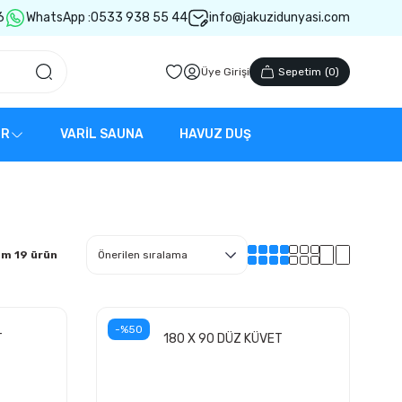
6
WhatsApp :
0533 938 55 44
info@jakuzidunyasi.com
Üye Girişi
Sepetim
(
0
)
ER
VARİL SAUNA
HAVUZ DUŞ
am 19 ürün
-%50
T
180 X 90 DÜZ KÜVET