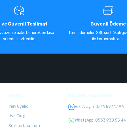
ı ve Güvenli Teslimat
Güvenli Ödeme
iz, özenle paketlenerek en kısa
Tüm ödemeler, SSL sertifikalı güv
sürede sevk edilir.
ile korunmaktadır.
Üyelik
Müşteri Hizmetleri
Yeni Üyelik
Bizi Arayın :
0216 597 17 96
Üye Girişi
WhatsApp :
0533 938 55 44
Şifremi Unuttum