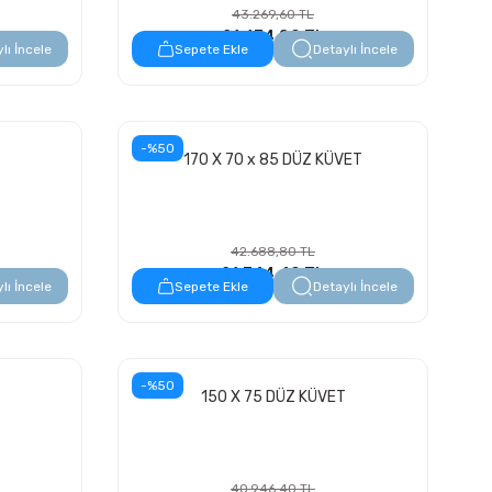
43.269,60 TL
21.634,80 TL
lı İncele
Sepete Ekle
Detaylı İncele
-%50
170 X 70 x 85 DÜZ KÜVET
42.688,80 TL
21.344,40 TL
lı İncele
Sepete Ekle
Detaylı İncele
-%50
150 X 75 DÜZ KÜVET
40.946,40 TL