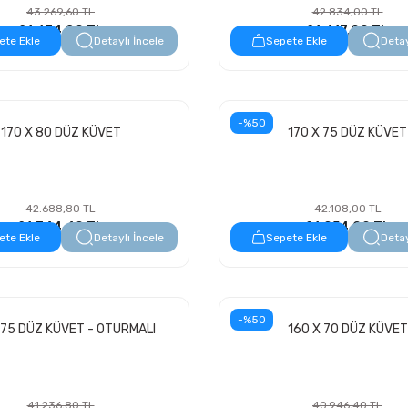
43.269,60 TL
42.834,00 TL
21.634,80 TL
21.417,00 TL
ete Ekle
Detaylı İncele
Sepete Ekle
Detay
-%50
170 X 80 DÜZ KÜVET
170 X 75 DÜZ KÜVET
42.688,80 TL
42.108,00 TL
21.344,40 TL
21.054,00 TL
ete Ekle
Detaylı İncele
Sepete Ekle
Detay
-%50
 75 DÜZ KÜVET - OTURMALI
160 X 70 DÜZ KÜVET
41.236,80 TL
40.946,40 TL