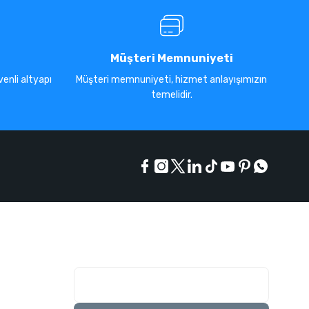
Müşteri Memnuniyeti
enli altyapı
Müşteri memnuniyeti, hizmet anlayışımızın
temelidir.
E-Bülten Listesi
Kampanyaları kaçırmayın