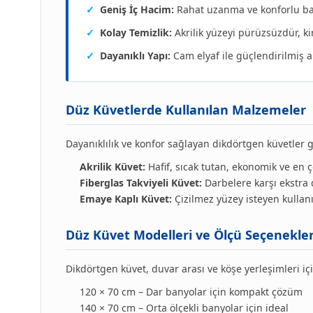
✓
Geniş İç Hacim:
Rahat uzanma ve konforlu ba
✓
Kolay Temizlik:
Akrilik yüzeyi pürüzsüzdür, kir
✓
Dayanıklı Yapı:
Cam elyaf ile güçlendirilmiş a
Düz Küvetlerde Kullanılan Malzemeler
Dayanıklılık ve konfor sağlayan dikdörtgen küvetler g
Akrilik Küvet:
Hafif, sıcak tutan, ekonomik ve en ç
Fiberglas Takviyeli Küvet:
Darbelere karşı ekstra 
Emaye Kaplı Küvet:
Çizilmez yüzey isteyen kullanıc
Düz Küvet Modelleri ve Ölçü Seçenekler
Dikdörtgen küvet, duvar arası ve köşe yerleşimleri iç
120 × 70 cm – Dar banyolar için kompakt çözüm
140 × 70 cm – Orta ölçekli banyolar için ideal