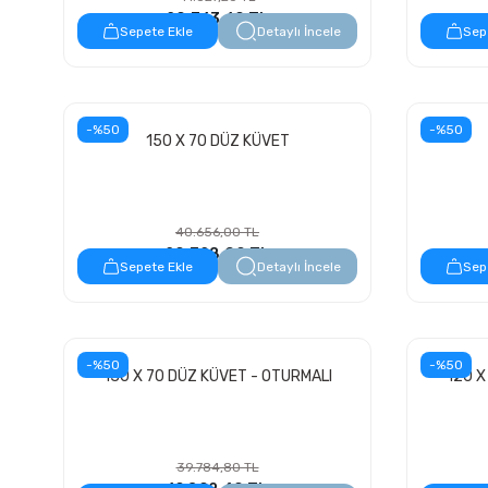
20.763,60 TL
Sepete Ekle
Detaylı İncele
Sep
-%50
-%50
150 X 70 DÜZ KÜVET
40.656,00 TL
20.328,00 TL
Sepete Ekle
Detaylı İncele
Sep
-%50
-%50
130 X 70 DÜZ KÜVET - OTURMALI
120 X
39.784,80 TL