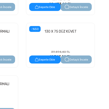
20.473,20 TL
lı İncele
Sepete Ekle
Detaylı İncele
-%50
URMALI
130 X 75 DÜZ KÜVET
39.494,40 TL
19.747,20 TL
lı İncele
Sepete Ekle
Detaylı İncele
URMALI