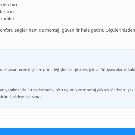
rden biri
lar için
çözümler
foru sağlar hem de montajı güvenilir hale getirir. Ölçülerinizde
 model tasarımı ve ölçülere göre değişkenlik gösterir. Jakuzi Dünyası olarak kal
yapılmalıdır. Su sızdırmazlık, ölçü uyumu ve montaj yüksekliği doğru şekild
ini belirleyebilirsiniz.