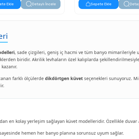
19.602,00 TL
19.239,00 TL
ete Ekle
Detaylı İncele
Sepete Ekle
Detay
eri
delleri
, sade çizgileri, geniş iç hacmi ve tüm banyo mimarileriy
rden biridir. Akrilik levhaların özel kalıplarda şekillendirilmesiyl
 kazanır.
zanan farklı ölçülerde
dikdörtgen küvet
seçenekleri sunuyoruz. Mi
ir.
 en kolay yerleşim sağlayan küvet modelleridir. Özellikle duvar a
 sayesinde hemen her banyo planına sorunsuz uyum sağlar.