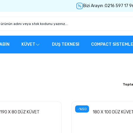
Bizi Arayın :
0216 597 17 9
ABİN
KÜVET
DUŞ TEKNESİ
COMPACT SİSTEML
Topl
-%50
190 X 80 DÜZ KÜVET
180 X 100 DÜZ KÜVE