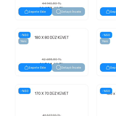
44.140,80 TL
22.070,40 TL
Sepete Ekle
Detaylı İncele
Sep
-%50
-%50
180 X 80 DÜZ KÜVET
Yeni
Yeni
42.688,80 TL
21.344,40 TL
Sepete Ekle
Detaylı İncele
Sep
-%50
-%50
170 X 70 DÜZ KÜVET
160 x
41.527,20 TL