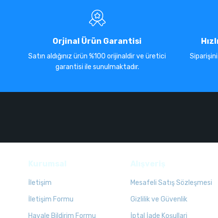
Orjinal Ürün Garantisi
Hızl
Satın aldığınız ürün %100 orijinaldir ve üretici
Siparişin
garantisi ile sunulmaktadır.
Kurumsal
Alışveriş
İletişim
Mesafeli Satış Sözleşmesi
İletişim Formu
Gizlilik ve Güvenlik
Havale Bildirim Formu
İptal İade Koşullari