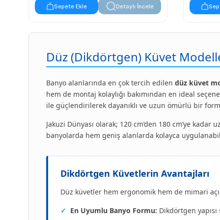
19.892,40 TL
Sepete Ekle
Detaylı İncele
Sep
Düz (Dikdörtgen) Küvet Modell
Banyo alanlarında en çok tercih edilen
düz küvet mo
hem de montaj kolaylığı bakımından en ideal seçenekle
ile güçlendirilerek dayanıklı ve uzun ömürlü bir form
Jakuzi Dünyası olarak; 120 cm’den 180 cm’ye kadar u
banyolarda hem geniş alanlarda kolayca uygulanabil
Dikdörtgen Küvetlerin Avantajları
Düz küvetler hem ergonomik hem de mimari açıdan
✓
En Uyumlu Banyo Formu:
Dikdörtgen yapısı