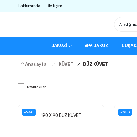
Hakkımızda
İletişim
JAKUZİ
SPA JAKUZİ
DUŞAK
Anasayfa
KÜVET
DÜZ KÜVET
Stoktakiler
-%50
-%50
190 X 90 DÜZ KÜVET