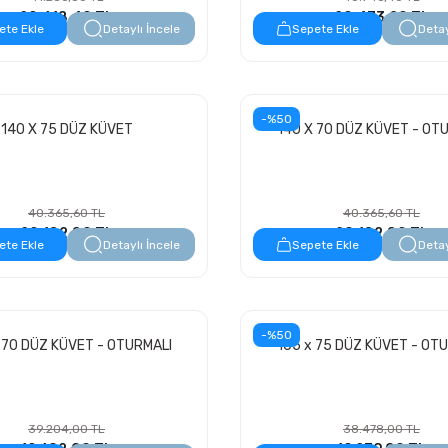
20.618,40 TL
20.473,20 TL
ete Ekle
Detaylı İncele
Sepete Ekle
Detay
-%50
140 X 75 DÜZ KÜVET
140 X 70 DÜZ KÜVET - OT
40.365,60 TL
40.365,60 TL
20.182,80 TL
20.182,80 TL
ete Ekle
Detaylı İncele
Sepete Ekle
Detay
-%50
 70 DÜZ KÜVET - OTURMALI
105 x 75 DÜZ KÜVET - OT
39.204,00 TL
38.478,00 TL