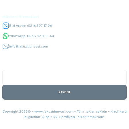
Üyelik
Müşteri Hizmetleri
Bizi Arayın :
0216 597 17 96
WhatsApp :
0533 938 55 44
info@jakuzidunyasi.com
E-Bülten Listesi
Kampanyaları kaçırmayın
KAYDOL
Copyright 2025© - www.jakuzidunyasi.com - Tüm hakları saklıdır - Kredi kartı
bilgileriniz 256bit SSL Sertifikası ile Korunmaktadır.