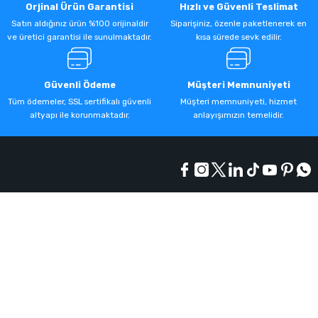
Orjinal Ürün Garantisi
Hızlı ve Güvenli Teslimat
Satın aldığınız ürün %100 orijinaldir
Siparişiniz, özenle paketlenerek en
ve üretici garantisi ile sunulmaktadır.
kısa sürede sevk edilir.
Güvenli Ödeme
Müşteri Memnuniyeti
Tüm ödemeler, SSL sertifikalı güvenli
Müşteri memnuniyeti, hizmet
altyapı ile korunmaktadır.
anlayışımızın temelidir.
Kurumsal
Alışveriş