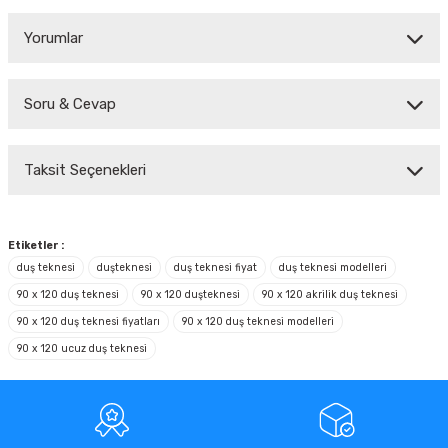
Yorumlar
Soru & Cevap
Bu ürüne ilk yorumu siz yapın!
Taksit Seçenekleri
Yorum Yaz
Ürün hakkında henüz soru sorulmamış.
Soru Sor
Etiketler :
duş teknesi
duşteknesi
duş teknesi fiyat
duş teknesi modelleri
90 x 120 duş teknesi
90 x 120 duşteknesi
90 x 120 akrilik duş teknesi
90 x 120 duş teknesi fiyatları
90 x 120 duş teknesi modelleri
90 x 120 ucuz duş teknesi