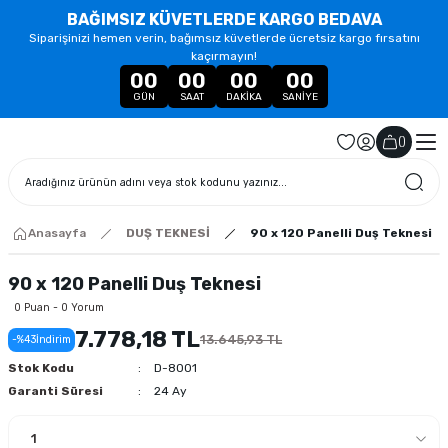
BAĞIMSIZ KÜVETLERDE KARGO BEDAVA
Siparişinizi hemen verin, bağımsız küvetlerde ücretsiz kargo fırsatını
kaçırmayın!
00
00
00
00
GÜN
SAAT
DAKIKA
SANIYE
(
)
Anasayfa
DUŞ TEKNESİ
90 x 120 Panelli Duş Teknesi
90 x 120 Panelli Duş Teknesi
0 Puan - 0 Yorum
7.778,18 TL
13.645,93 TL
-%43
İndirim
Stok Kodu
D-8001
Garanti Süresi
24 Ay