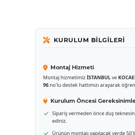
KURULUM BILGILERI
Montaj Hizmeti
Montaj hizmetimiz
İSTANBUL
ve
KOCAE
96
no'lu destek hattımızı arayarak öğrene
Kurulum Öncesi Gereksiniml
Sipariş vermeden önce duş teknesin
ediniz.
Ürünün montajı yapılacak yerde 50'l