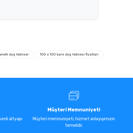
anelli duş teknsei
100 x 100 kare duş teknesi fiyatları
Müşteri Memnuniyeti
enli altyapı
Müşteri memnuniyeti, hizmet anlayışımızın
temelidir.