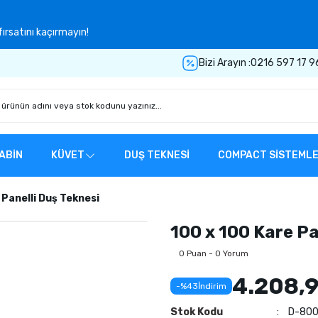
ırsatını kaçırmayın!
Bizi Arayın :
0216 597 17 9
ABİN
KÜVET
DUŞ TEKNESİ
COMPACT SİSTEML
 Panelli Duş Teknesi
100 x 100 Kare Pa
0 Puan - 0 Yorum
4.208,9
-%43
İndirim
Stok Kodu
D-800