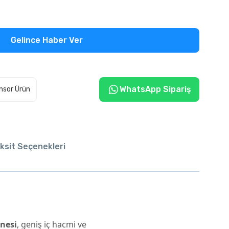
Gelince Haber Ver
WhatsApp Sipariş
nsor Ürün
ksit Seçenekleri
i
nesi
, geniş iç hacmi ve