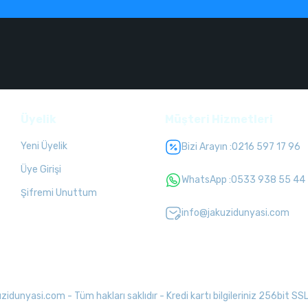
Üyelik
Müşteri Hizmetleri
Yeni Üyelik
Bizi Arayın :
0216 597 17 96
Üye Girişi
WhatsApp :
0533 938 55 44
Şifremi Unuttum
info@jakuzidunyasi.com
unyasi.com - Tüm hakları saklıdır - Kredi kartı bilgileriniz 256bit SSL 