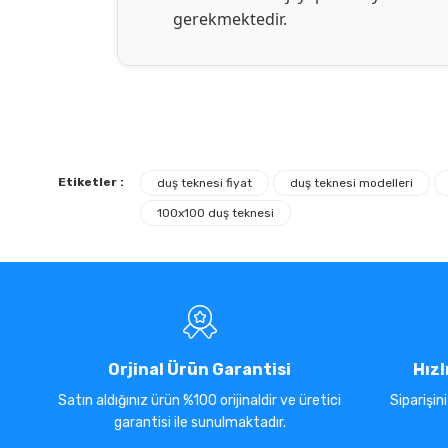
gerekmektedir.
Etiketler :
duş teknesi fiyat
duş teknesi modelleri
100x100 duş teknesi
Orjinal Ürün Garantisi
Hızl
Satın aldığınız ürün %100 orijinaldir ve üretici
Siparişin
garantisi ile sunulmaktadır.