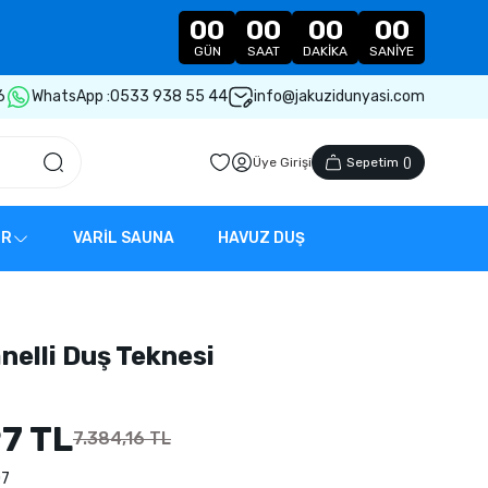
00
00
00
00
GÜN
SAAT
DAKIKA
SANIYE
6
WhatsApp :
0533 938 55 44
info@jakuzidunyasi.com
Üye Girişi
Sepetim
(
)
ER
VARİL SAUNA
HAVUZ DUŞ
nelli Duş Teknesi
7 TL
7.384,16 TL
7