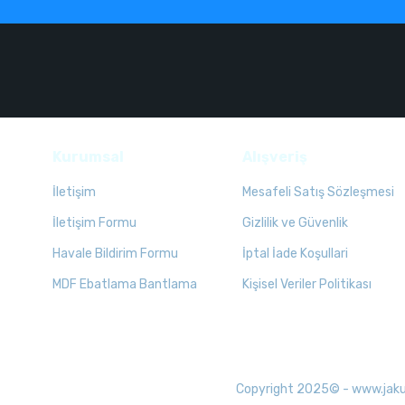
Kurumsal
Alışveriş
İletişim
Mesafeli Satış Sözleşmesi
İletişim Formu
Gizlilik ve Güvenlik
Havale Bildirim Formu
İptal İade Koşullari
MDF Ebatlama Bantlama
Kişisel Veriler Politikası
Copyright 2025© - www.jakuzid