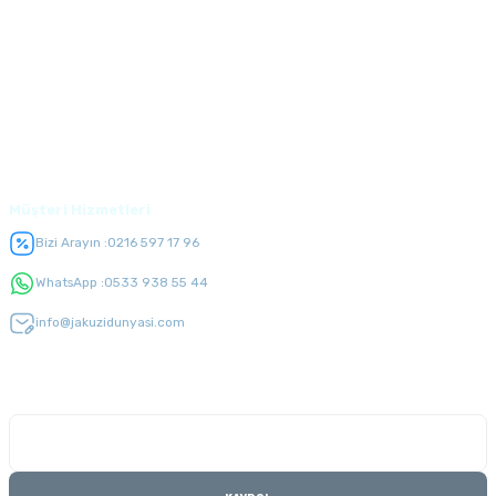
Alışveriş
Üyelik
Müşteri Hizmetleri
Bizi Arayın :
0216 597 17 96
WhatsApp :
0533 938 55 44
info@jakuzidunyasi.com
E-Bülten Listesi
Kampanyaları kaçırmayın