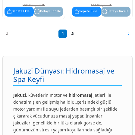
220.000,00 TL
147.400,00 TL
110.000,00 TL
73.700,00 TL
Sepete Ekle
Detaylı İncele
Sepete Ekle
Detaylı İncele
1
2
Jakuzi Dünyası: Hidromasaj ve
Spa Keyfi
Jakuzi
, küvetlerin motor ve
hidromasaj
jetleri ile
donatılmış en gelişmiş halidir. İçerisindeki güçlü
motor yardımı ile suyu jetlerden basınçlı bir şekilde
çıkararak vücudunuza masaj yapar. İnsanlar
jakuzileri genellikle bir lüks olarak görse de,
günümüzün stresli yaşam koşullarında sağladığı