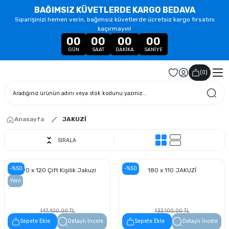
BAĞIMSIZ KÜVETLERDE KARGO BEDAVA
Siparişinizi hemen verin, bağımsız küvetlerde ücretsiz kargo fırsatını
kaçırmayın!
00
00
00
00
GÜN
SAAT
DAKIKA
SANIYE
(
0
)
Anasayfa
JAKUZİ
SIRALA
-%50
-%50
190 x 120 Çift Kişilik Jakuzi
180 x 110 JAKUZİ
Yeni
147.400,00 TL
133.100,00 TL
73.700,00 TL
66.550,00 TL
Sepete Ekle
Detaylı İncele
Sepete Ekle
Detaylı İncele