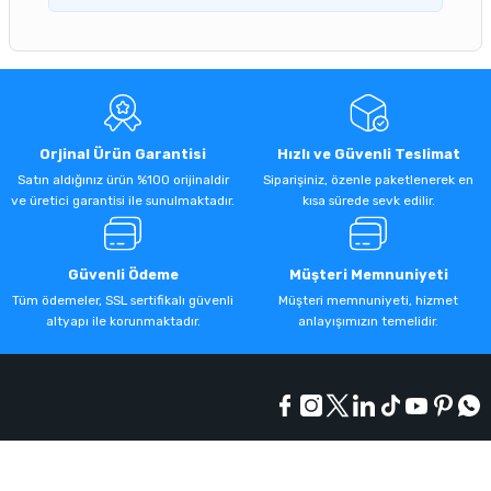
Orjinal Ürün Garantisi
Hızlı ve Güvenli Teslimat
Satın aldığınız ürün %100 orijinaldir
Siparişiniz, özenle paketlenerek en
ve üretici garantisi ile sunulmaktadır.
kısa sürede sevk edilir.
Güvenli Ödeme
Müşteri Memnuniyeti
Tüm ödemeler, SSL sertifikalı güvenli
Müşteri memnuniyeti, hizmet
altyapı ile korunmaktadır.
anlayışımızın temelidir.
Kurumsal