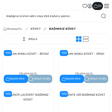
(
0
)
Anasayfa
KÜVET
BAĞIMSIZ KÜVET
SIRALA
-%50
-%50
ASLAN AYAKLI KÜVET - BEYAZ
ASLAN AYAKLI KÜVET - SİYAH
170.000,00 TL
170.000,00 TL
85.000,00 TL
85.000,00 TL
Sepete Ekle
Detaylı İncele
Sepete Ekle
Detaylı İncele
-%50
-%50
VALENTE LACİVERT BAĞIMSIZ
VALENTE GRİ BAĞIMSIZ KÜVET
KÜVET