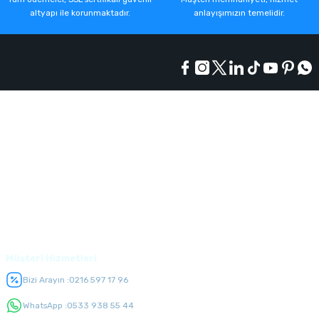
altyapı ile korunmaktadır.
anlayışımızın temelidir.
Kurumsal
Alışveriş
Üyelik
Müşteri Hizmetleri
Bizi Arayın :
0216 597 17 96
WhatsApp :
0533 938 55 44