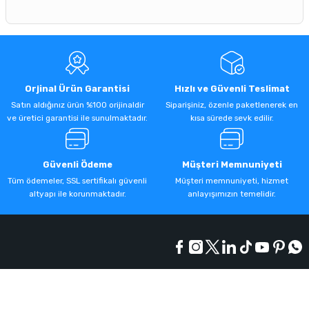
Orjinal Ürün Garantisi
Hızlı ve Güvenli Teslimat
Satın aldığınız ürün %100 orijinaldir
Siparişiniz, özenle paketlenerek en
ve üretici garantisi ile sunulmaktadır.
kısa sürede sevk edilir.
Güvenli Ödeme
Müşteri Memnuniyeti
Tüm ödemeler, SSL sertifikalı güvenli
Müşteri memnuniyeti, hizmet
altyapı ile korunmaktadır.
anlayışımızın temelidir.
Kurumsal