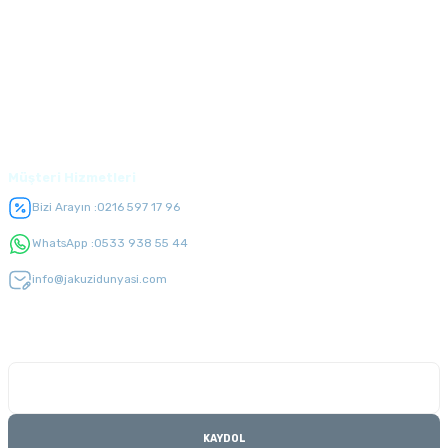
Alışveriş
Üyelik
Müşteri Hizmetleri
Bizi Arayın :
0216 597 17 96
WhatsApp :
0533 938 55 44
info@jakuzidunyasi.com
E-Bülten Listesi
Kampanyaları kaçırmayın
KAYDOL