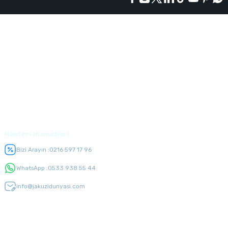
Kurumsal
Alışveriş
Üyelik
Müşteri Hizmetleri
Bizi Arayın :
0216 597 17 96
WhatsApp :
0533 938 55 44
info@jakuzidunyasi.com
E-Bülten Listesi
Kampanyaları kaçırmayın