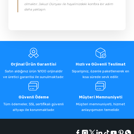
olmaktır. Jakuzi Dünyası ile hayalinizdeki konfora bir adım
daha yaklaşın.
Orjinal Ürün Garantisi
Hızlı ve Güvenli Teslimat
Satın aldığınız ürün %100 orijinaldir
Siparişiniz, özenle paketlenerek en
ve üretici garantisi ile sunulmaktadır.
kısa sürede sevk edilir.
Güvenli Ödeme
Müşteri Memnuniyeti
Tüm ödemeler, SSL sertifikalı güvenli
Müşteri memnuniyeti, hizmet
altyapı ile korunmaktadır.
anlayışımızın temelidir.