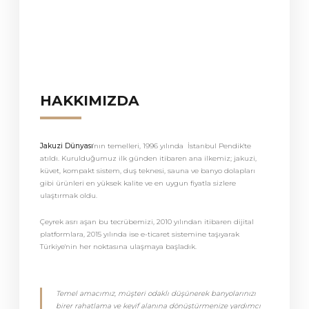
HAKKIMIZDA
Jakuzi Dünyası
'nın temelleri, 1996 yılında İstanbul Pendik'te
atıldı. Kurulduğumuz ilk günden itibaren ana ilkemiz; jakuzi,
küvet, kompakt sistem, duş teknesi, sauna ve banyo dolapları
gibi ürünleri en yüksek kalite ve en uygun fiyatla sizlere
ulaştırmak oldu.
Çeyrek asrı aşan bu tecrübemizi, 2010 yılından itibaren dijital
platformlara, 2015 yılında ise e-ticaret sistemine taşıyarak
Türkiye'nin her noktasına ulaşmaya başladık.
Temel amacımız, müşteri odaklı düşünerek banyolarınızı
birer rahatlama ve keyif alanına dönüştürmenize yardımcı