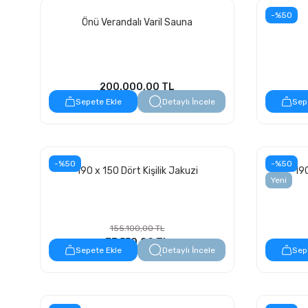
-%50
Önü Verandalı Varil Sauna
200.000,00 TL
Sepete Ekle
Detaylı İncele
Sep
-%50
-%50
190 x 150 Dört Kişilik Jakuzi
190
Yeni
155.100,00 TL
77.550,00 TL
Sepete Ekle
Detaylı İncele
Sep