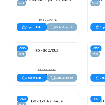
150 x 150 Çift Kişilik Oval Jakuzi
150 x 1
Yeni
Yeni
140.800,00 TL
70.400,00 TL
Sepete Ekle
Detaylı İncele
Sep
-%50
-%50
180 x 80 JAKUZİ
Yeni
Yeni
90.200,00 TL
45.100,00 TL
Sepete Ekle
Detaylı İncele
Sep
-%50
-%50
130 x 130 Oval Jakuzi
200 
Yeni