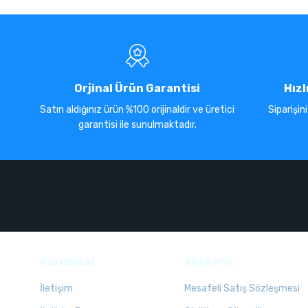
Orjinal Ürün Garantisi
Hızl
Satın aldığınız ürün %100 orijinaldir ve üretici
Siparişin
garantisi ile sunulmaktadır.
Kurumsal
Alışveriş
İletişim
Mesafeli Satış Sözleşmesi