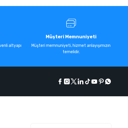
Müşteri Memnuniyeti
enli altyapı
Müşteri memnuniyeti, hizmet anlayışımızın
temelidir.
E-Bülten Listesi
Kampanyaları kaçırmayın