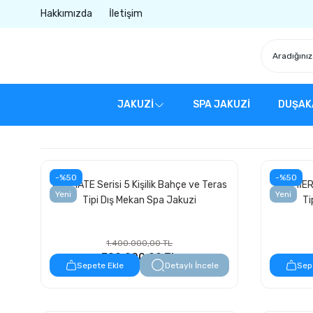
Hakkımızda
İletişim
JAKUZİ
SPA JAKUZİ
DUŞAK
-%50
-%50
ULTIMATE Serisi 5 Kişilik Bahçe ve Teras
PREMİER 
Yeni
Yeni
Tipi Dış Mekan Spa Jakuzi
Ti
1.400.000,00 TL
700.000,00 TL
Sepete Ekle
Detaylı İncele
Sep