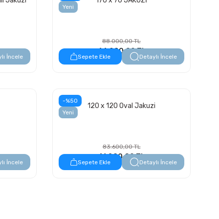
li Jakuzi
170 x 70 JAKUZİ
Yeni
88.000,00 TL
44.000,00 TL
lı İncele
Sepete Ekle
Detaylı İncele
-%50
120 x 120 Oval Jakuzi
Yeni
83.600,00 TL
41.800,00 TL
lı İncele
Sepete Ekle
Detaylı İncele