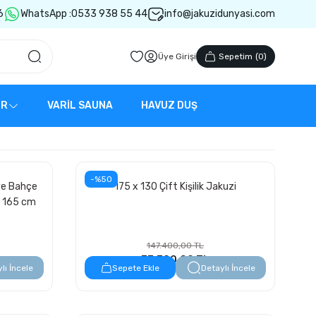
6
WhatsApp :
0533 938 55 44
info@jakuzidunyasi.com
Üye Girişi
Sepetim
(
0
)
ER
VARİL SAUNA
HAVUZ DUŞ
-%50
 ve Bahçe
175 x 130 Çift Kişilik Jakuzi
x 165 cm
147.400,00 TL
73.700,00 TL
lı İncele
Sepete Ekle
Detaylı İncele