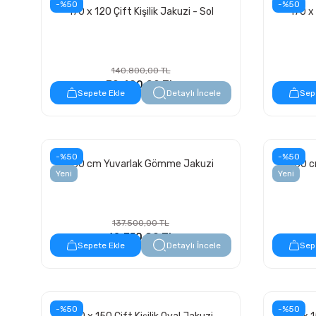
-%50
-%50
170 x 120 Çift Kişilik Jakuzi - Sol
170 x 
140.800,00 TL
70.400,00 TL
Sepete Ekle
Detaylı İncele
Sep
-%50
-%50
180 cm Yuvarlak Gömme Jakuzi
150 c
Yeni
Yeni
137.500,00 TL
68.750,00 TL
Sepete Ekle
Detaylı İncele
Sep
-%50
-%50