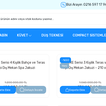
Bizi Arayın :
0216 597 17 9
ABİN
KÜVET
DUŞ TEKNESİ
COMPACT SİSTEML
-%50
Serisi 4 Kişilik Bahçe ve Teras
DELUXE Serisi 3 Kişilik Teras
Yeni
pi Dış Mekan Spa Jakuzi
Tipi Dış Mekan Jakuzi – 210 
1.200.000,00 TL
1.060.000,00 TL
600.000,00 TL
530.000,00 TL
ete Ekle
Detaylı İncele
Sepete Ekle
Detay