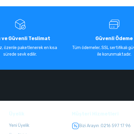
ı ve Güvenli Teslimat
Güvenli Ödeme
iz, özenle paketlenerek en kısa
Tüm ödemeler, SSL sertifikalı güv
sürede sevk edilir.
ile korunmaktadır.
Üyelik
Müşteri Hizmetleri
Yeni Üyelik
Bizi Arayın :
0216 597 17 96