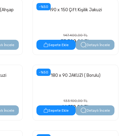
-%50
i (Ahşap
190 x 150 Çift Kişilik Jakuzi
147.400,00 TL
73.700,00 TL
lı İncele
Sepete Ekle
Detaylı İncele
-%50
kuzi
180 x 90 JAKUZİ ( Borulu)
133.100,00 TL
66.550,00 TL
lı İncele
Sepete Ekle
Detaylı İncele