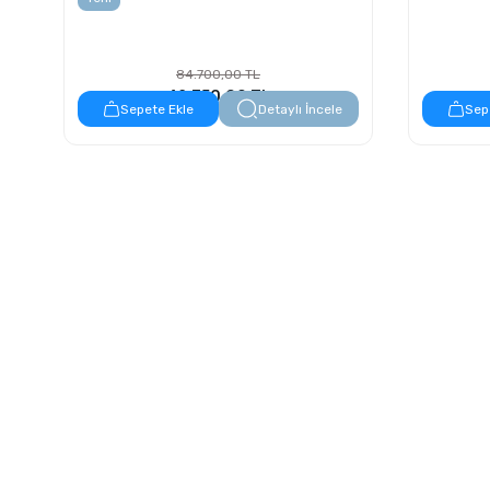
84.700,00 TL
42.350,00 TL
Sepete Ekle
Detaylı İncele
Sep