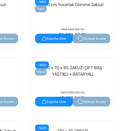
-%50
kuzi
200 cm Yuvarlak Gömme Jakuzi
Yeni
144.100,00 TL
72.050,00 TL
lı İncele
Sepete Ekle
Detaylı İncele
-%50
170 x 70 x 85 JAKUZİ ÇİFT BAŞ
Yeni
YASTIKLI + BATARYALI
130.900,00 TL
65.450,00 TL
lı İncele
Sepete Ekle
Detaylı İncele
-%50