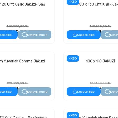
-%50
120 Çift Kişilik Jakuzi- Sağ
180 x 130 Çift Kişilik Ja
140.800,00 TL
145.200,00 TL
70.400,00 TL
72.600,00 TL
ete Ekle
Detaylı İncele
Sepete Ekle
Detay
-%50
m Yuvarlak Gömme Jakuzi
180 x 110 JAKUZİ
129.800,00 TL
133.100,00 TL
64.900,00 TL
66.550,00 TL
ete Ekle
Detaylı İncele
Sepete Ekle
Detay
-%50