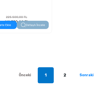
225.500,00 TL
112.750,00 TL
ete Ekle
Detaylı İncele
1
2