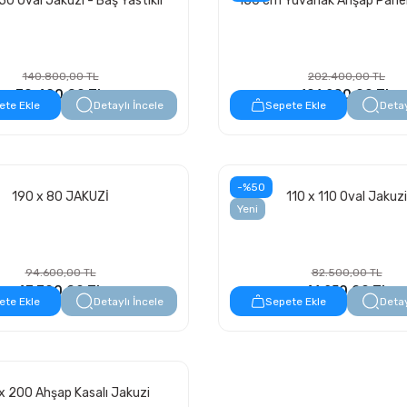
50 Oval Jakuzi - Baş Yastıklı
150 cm Yuvarlak Ahşap Panel
140.800,00 TL
202.400,00 TL
70.400,00 TL
101.200,00 TL
ete Ekle
Detaylı İncele
Sepete Ekle
Detay
-%50
190 x 80 JAKUZİ
110 x 110 Oval Jakuzi
Yeni
94.600,00 TL
82.500,00 TL
47.300,00 TL
41.250,00 TL
ete Ekle
Detaylı İncele
Sepete Ekle
Detay
x 200 Ahşap Kasalı Jakuzi