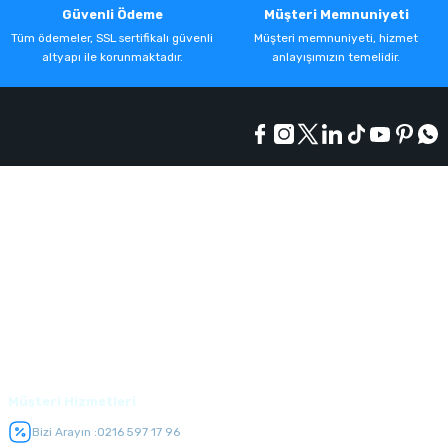
Güvenli Ödeme
Müşteri Memnuniyeti
Tüm ödemeler, SSL sertifikalı güvenli
Müşteri memnuniyeti, hizmet
altyapı ile korunmaktadır.
anlayışımızın temelidir.
Kurumsal
Alışveriş
Üyelik
Müşteri Hizmetleri
Bizi Arayın :
0216 597 17 96