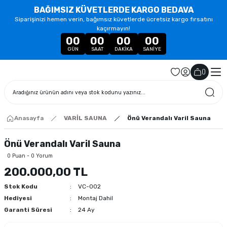
BAĞIMSIZ KÜVETLERDE KARGO BEDAVA
Siparişinizi hemen verin, bağımsız küvetlerde ücretsiz kargo fırsatını
kaçırmayın!
00
00
00
00
GÜN
SAAT
DAKIKA
SANIYE
(
)
Anasayfa
VARİL SAUNA
Önü Verandalı Varil Sauna
Önü Verandalı Varil Sauna
0 Puan - 0 Yorum
200.000,00 TL
Stok Kodu
VC-002
Hediyesi
Montaj Dahil
Garanti Süresi
24 Ay