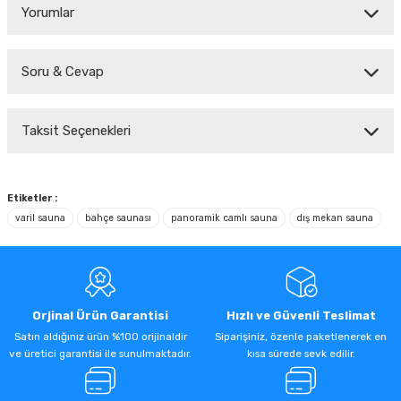
Yorumlar
Soru & Cevap
Bu ürüne ilk yorumu siz yapın!
Taksit Seçenekleri
Yorum Yaz
Ürün hakkında henüz soru sorulmamış.
Soru Sor
Etiketler :
varil sauna
bahçe saunası
panoramik camlı sauna
dış mekan sauna
Orjinal Ürün Garantisi
Hızlı ve Güvenli Teslimat
Satın aldığınız ürün %100 orijinaldir
Siparişiniz, özenle paketlenerek en
ve üretici garantisi ile sunulmaktadır.
kısa sürede sevk edilir.