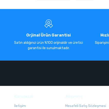
Orjinal Ürün Garantisi
Hızl
Satın aldığınız ürün %100 orijinaldir ve üretici
Siparişin
garantisi ile sunulmaktadır.
Kurumsal
Alışveriş
İletişim
Mesafeli Satış Sözleşmesi