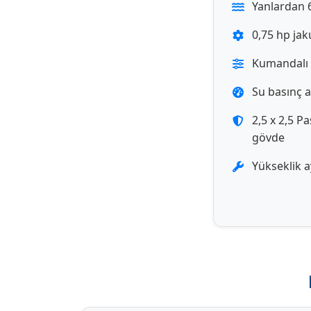
Yanlardan 6
0,75 hp ja
Kumandalı 
Su basınç 
2,5 x 2,5 P
gövde
Yükseklik a