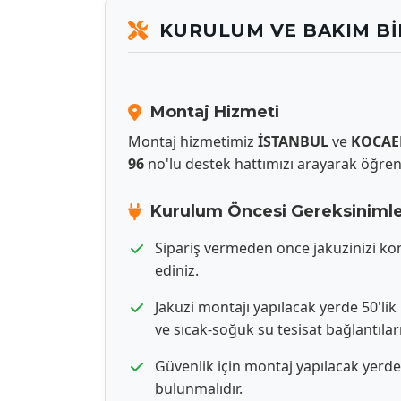
KURULUM VE BAKIM BI
Montaj Hizmeti
Montaj hizmetimiz
İSTANBUL
ve
KOCAE
96
no'lu destek hattımızı arayarak öğrene
Kurulum Öncesi Gereksiniml
Sipariş vermeden önce jakuzinizi k
ediniz.
Jakuzi montajı yapılacak yerde 50'lik
ve sıcak-soğuk su tesisat bağlantıları
Güvenlik için montaj yapılacak yerd
bulunmalıdır.