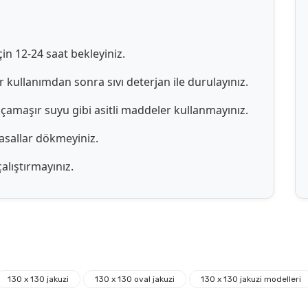
in 12-24 saat bekleyiniz.
 kullanımdan sonra sıvı deterjan ile durulayınız.
 çamaşır suyu gibi asitli maddeler kullanmayınız.
yasallar dökmeyiniz.
alıştırmayınız.
Ürün hakkında henüz soru sorulmamış.
Bu ürüne ilk yorumu siz yapın!
130 x 130 jakuzi
130 x 130 oval jakuzi
130 x 130 jakuzi modelleri
Yorum Yaz
Soru Sor