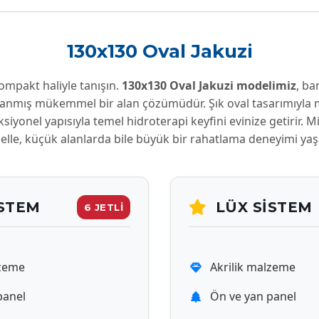
130x130 Oval Jakuzi
ompakt haliyle tanışın.
130x130 Oval Jakuzi modelimiz
, ba
rlanmış mükemmel bir alan çözümüdür. Şık oval tasarımıyla m
siyonel yapısıyla temel hidroterapi keyfini evinize getirir. M
elle, küçük alanlarda bile büyük bir rahatlama deneyimi yaşa
ISTEM
LÜX SISTEM
6 JETLİ
lzeme
Akrilik malzeme
panel
Ön ve yan panel