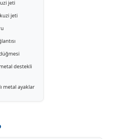
zi jeti
uzi jeti
ru
lantısı
 düğmesi
metal destekli
lı metal ayaklar
o