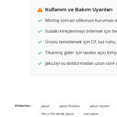
Kullanım ve Bakım Uyarıları
Montaj sonrası silikonun kuruması iç
Sudaki kireçlenmeyi önlemek için her
Ürünü temizlemek için Cif, tuz ruhu,
Tıkanmış gider için lavabo açıcı kim
Jakuziyi su doldurmadan uzun süre ç
Etiketler :
jakuzi
jakuzi fiyatları
jakuzi ölçüleri
130 x 130 akrilik jakuzi
otel jakuzi