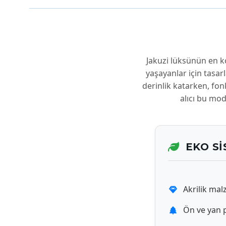
Jakuzi lüksünün en k
yaşayanlar için tasa
derinlik katarken, fonk
alıcı bu mod
EKO S
Akrilik ma
Ön ve yan 