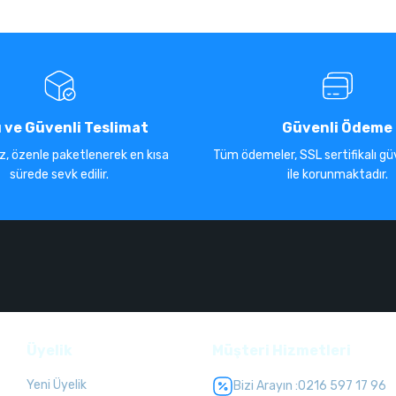
ı ve Güvenli Teslimat
Güvenli Ödeme
iz, özenle paketlenerek en kısa
Tüm ödemeler, SSL sertifikalı güv
sürede sevk edilir.
ile korunmaktadır.
Üyelik
Müşteri Hizmetleri
Yeni Üyelik
Bizi Arayın :
0216 597 17 96