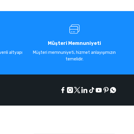
Müşteri Memnuniyeti
enli altyapı
Müşteri memnuniyeti, hizmet anlayışımızın
temelidir.
E-Bülten Listesi
Kampanyaları kaçırmayın