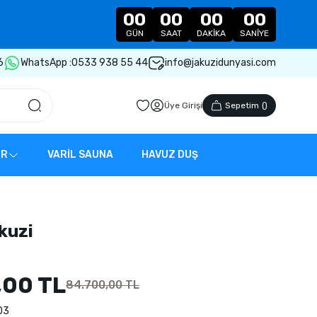
00
00
00
00
GÜN
SAAT
DAKIKA
SANIYE
6
WhatsApp :
0533 938 55 44
info@jakuzidunyasi.com
Üye Girişi
Sepetim
(
)
ER
VARİL SAUNA
HAVUZ DUŞ
kuzi
,00 TL
84.700,00 TL
03