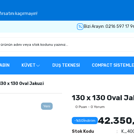
ırsatını kaçırmayın!
Bizi Arayın :
0216 597 17 9
ABİN
KÜVET
DUŞ TEKNESİ
COMPACT SİSTEML
130 x 130 Oval Jakuzi
130 x 130 Oval Ja
Yeni
0 Puan - 0 Yorum
42.350
-%50
İndirim
Stok Kodu
K_40