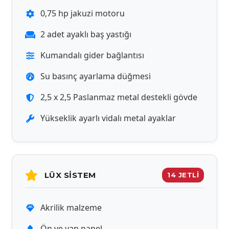
0,75 hp jakuzi motoru
2 adet ayaklı baş yastığı
Kumandalı gider bağlantısı
Su basınç ayarlama düğmesi
2,5 x 2,5 Paslanmaz metal destekli gövde
Yükseklik ayarlı vidalı metal ayaklar
LÜX SISTEM
14 JETLİ
Akrilik malzeme
Ön ve yan panel