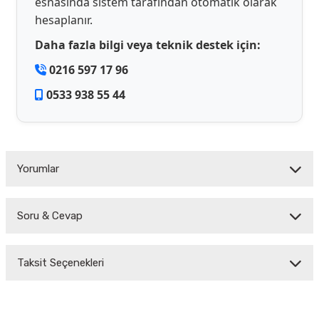
esnasında sistem tarafından otomatik olarak
hesaplanır.
Daha fazla bilgi veya teknik destek için:
0216 597 17 96
0533 938 55 44
Yorumlar
Soru & Cevap
Bu ürüne ilk yorumu siz yapın!
Taksit Seçenekleri
Yorum Yaz
Ürün hakkında henüz soru sorulmamış.
Soru Sor