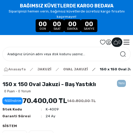
BAĞIMSIZ KÜVETLERDE KARGO BEDAVA
Siparişinizi hemen verin, bağımsız küvetlerde ücretsiz kargo fırsatını
kaçırmayın!
00
00
00
00
GÜN
SAAT
DAKIKA
SANIYE
(
)
Anasayfa
JAKUZİ
OVAL JAKUZİ
150 x 150 Oval Jak
150 x 150 Oval Jakuzi - Baş Yastıklı
Yeni
0 Puan - 0 Yorum
70.400,00 TL
140.800,00 TL
-%50
İndirim
Stok Kodu
K-4009
Garanti Süresi
24 Ay
SİSTEM