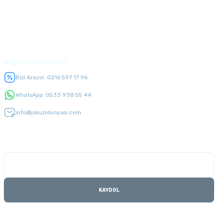
Alışveriş
Üyelik
Müşteri Hizmetleri
Bizi Arayın :
0216 597 17 96
WhatsApp :
0533 938 55 44
info@jakuzidunyasi.com
E-Bülten Listesi
Kampanyaları kaçırmayın
KAYDOL