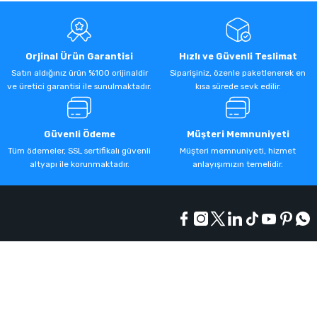
Orjinal Ürün Garantisi
Hızlı ve Güvenli Teslimat
Satın aldığınız ürün %100 orijinaldir
Siparişiniz, özenle paketlenerek en
ve üretici garantisi ile sunulmaktadır.
kısa sürede sevk edilir.
Güvenli Ödeme
Müşteri Memnuniyeti
Tüm ödemeler, SSL sertifikalı güvenli
Müşteri memnuniyeti, hizmet
altyapı ile korunmaktadır.
anlayışımızın temelidir.
Kurumsal