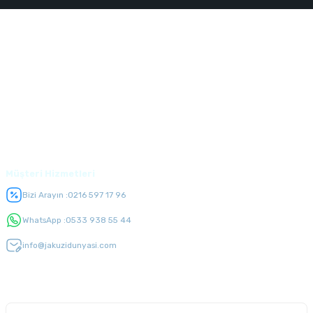
Kurumsal
Alışveriş
Üyelik
Müşteri Hizmetleri
Bizi Arayın :
0216 597 17 96
WhatsApp :
0533 938 55 44
info@jakuzidunyasi.com
E-Bülten Listesi
Kampanyaları kaçırmayın