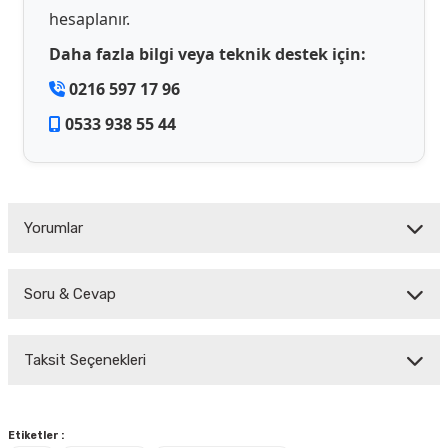
hesaplanır.
Daha fazla bilgi veya teknik destek için:
0216 597 17 96
0533 938 55 44
Yorumlar
Soru & Cevap
Bu ürüne ilk yorumu siz yapın!
Taksit Seçenekleri
Yorum Yaz
Ürün hakkında henüz soru sorulmamış.
Soru Sor
Etiketler :