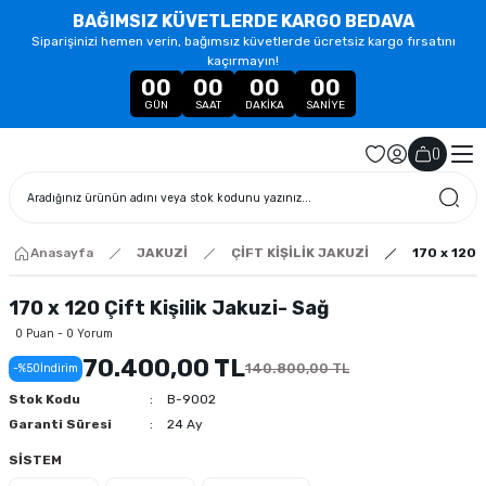
BAĞIMSIZ KÜVETLERDE KARGO BEDAVA
Siparişinizi hemen verin, bağımsız küvetlerde ücretsiz kargo fırsatını
kaçırmayın!
00
00
00
00
GÜN
SAAT
DAKIKA
SANIYE
(
)
Anasayfa
JAKUZİ
ÇİFT KİŞİLİK JAKUZİ
170 x 120 Ç
170 x 120 Çift Kişilik Jakuzi- Sağ
0 Puan - 0 Yorum
70.400,00 TL
140.800,00 TL
-%50
İndirim
Stok Kodu
B-9002
Garanti Süresi
24 Ay
SİSTEM