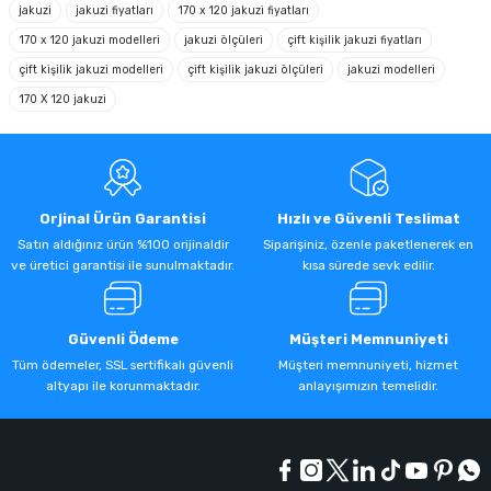
jakuzi
jakuzi fiyatları
170 x 120 jakuzi fiyatları
170 x 120 jakuzi modelleri
jakuzi ölçüleri
çift kişilik jakuzi fiyatları
çift kişilik jakuzi modelleri
çift kişilik jakuzi ölçüleri
jakuzi modelleri
170 X 120 jakuzi
Orjinal Ürün Garantisi
Hızlı ve Güvenli Teslimat
Satın aldığınız ürün %100 orijinaldir
Siparişiniz, özenle paketlenerek en
ve üretici garantisi ile sunulmaktadır.
kısa sürede sevk edilir.
Güvenli Ödeme
Müşteri Memnuniyeti
Tüm ödemeler, SSL sertifikalı güvenli
Müşteri memnuniyeti, hizmet
altyapı ile korunmaktadır.
anlayışımızın temelidir.