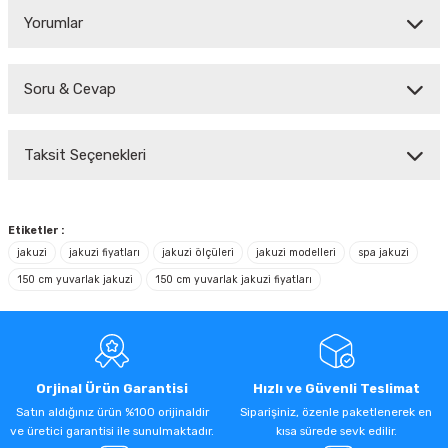
Yorumlar
Soru & Cevap
Bu ürüne ilk yorumu siz yapın!
Taksit Seçenekleri
Yorum Yaz
Ürün hakkında henüz soru sorulmamış.
Soru Sor
Etiketler :
jakuzi
jakuzi fiyatları
jakuzi ölçüleri
jakuzi modelleri
spa jakuzi
150 cm yuvarlak jakuzi
150 cm yuvarlak jakuzi fiyatları
Orjinal Ürün Garantisi
Hızlı ve Güvenli Teslimat
Satın aldığınız ürün %100 orijinaldir
Siparişiniz, özenle paketlenerek en
ve üretici garantisi ile sunulmaktadır.
kısa sürede sevk edilir.