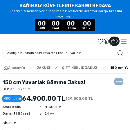
BAĞIMSIZ KÜVETLERDE KARGO BEDAVA
Siparişinizi hemen verin, bağımsız küvetlerde ücretsiz kargo fırsatını
kaçırmayın!
00
00
00
00
GÜN
SAAT
DAKIKA
SANIYE
(
)
Anasayfa
JAKUZİ
ÇİFT KİŞİLİK JAKUZİ
150 cm Yu
150 cm Yuvarlak Gömme Jakuzi
Yeni
0 Puan - 0 Yorum
64.900,00 TL
129.800,00 TL
-%50
İndirim
Stok Kodu
H-3001-A
Garanti Süresi
24 Ay
SİSTEM