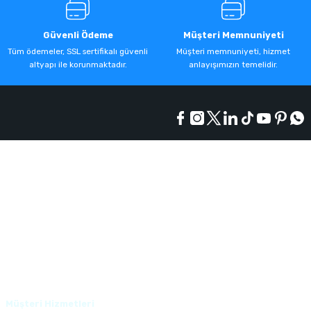
Güvenli Ödeme
Müşteri Memnuniyeti
Tüm ödemeler, SSL sertifikalı güvenli
Müşteri memnuniyeti, hizmet
altyapı ile korunmaktadır.
anlayışımızın temelidir.
Kurumsal
Alışveriş
Üyelik
Müşteri Hizmetleri