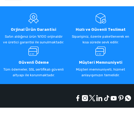
Orjinal Ürün Garantisi
Hızlı ve Güvenli Teslimat
Satın aldığınız ürün %100 orijinaldir
Siparişiniz, özenle paketlenerek en
ve üretici garantisi ile sunulmaktadır.
kısa sürede sevk edilir.
Güvenli Ödeme
Müşteri Memnuniyeti
Tüm ödemeler, SSL sertifikalı güvenli
Müşteri memnuniyeti, hizmet
altyapı ile korunmaktadır.
anlayışımızın temelidir.
Kurumsal