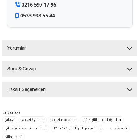
0216 597 17 96
0533 938 55 44
Yorumlar
Soru & Cevap
Bu ürüne ilk yorumu siz yapın!
Taksit Seçenekleri
Yorum Yaz
Ürün hakkında henüz soru sorulmamış.
Soru Sor
Etiketler :
jakuzi
jakuzi fiyatları
jakuzi modelleri
çift kişilik jakuzi fiyatları
çift kişilik jakuzi modelleri
190 x 120 çift kişilik jakuzi
bungalov jakuzi
villa jakuzi