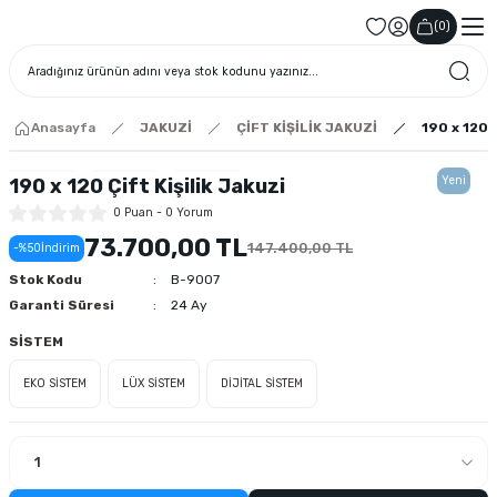
(
0
)
Anasayfa
JAKUZİ
ÇİFT KİŞİLİK JAKUZİ
190 x 120 Ç
Yeni
190 x 120 Çift Kişilik Jakuzi
0 Puan - 0 Yorum
73.700,00 TL
147.400,00 TL
-%50
İndirim
Stok Kodu
B-9007
Garanti Süresi
24 Ay
SİSTEM
EKO SİSTEM
LÜX SİSTEM
DİJİTAL SİSTEM