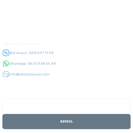
Alışveriş
Üyelik
Müşteri Hizmetleri
Bizi Arayın :
0216 597 17 96
WhatsApp :
0533 938 55 44
info@jakuzidunyasi.com
E-Bülten Listesi
Kampanyaları kaçırmayın
KAYDOL