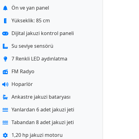
Ön ve yan panel
Yükseklik: 85 cm
Dijital jakuzi kontrol paneli
Su seviye sensörü
7 Renkli LED aydınlatma
FM Radyo
Hoparlör
Ankastre jakuzi bataryası
Yanlardan 6 adet jakuzi jeti
Tabandan 8 adet jakuzi jeti
1,20 hp jakuzi motoru