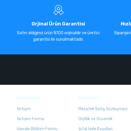
Orjinal Ürün Garantisi
Hızl
Satın aldığınız ürün %100 orijinaldir ve üretici
Siparişin
garantisi ile sunulmaktadır.
Kurumsal
Alışveriş
İletişim
Mesafeli Satış Sözleşmesi
İletişim Formu
Gizlilik ve Güvenlik
Havale Bildirim Formu
İptal İade Koşullari