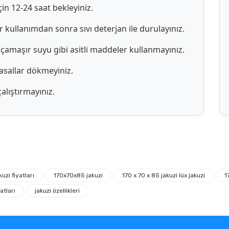
in 12-24 saat bekleyiniz.
 kullanımdan sonra sıvı deterjan ile durulayınız.
 çamaşır suyu gibi asitli maddeler kullanmayınız.
yasallar dökmeyiniz.
alıştırmayınız.
Ürün hakkında henüz soru sorulmamış.
Bu ürüne ilk yorumu siz yapın!
uzi fiyatları
170x70x85 jakuzi
170 x 70 x 85 jakuzi lüx jakuzi
1
Yorum Yaz
Soru Sor
atları
jakuzi özellikleri