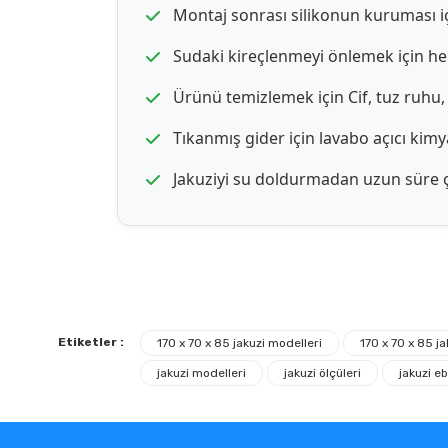
Montaj sonrası silikonun kuruması iç
Sudaki kireçlenmeyi önlemek için her
Ürünü temizlemek için Cif, tuz ruhu,
Tıkanmış gider için lavabo açıcı kim
Jakuziyi su doldurmadan uzun süre ç
Etiketler :
170 x 70 x 85 jakuzi modelleri
170 x 70 x 85 jak
jakuzi modelleri
jakuzi ölçüleri
jakuzi eb