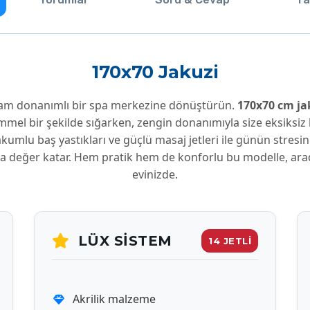
170x70 Jakuzi
am donanımlı bir spa merkezine dönüştürün.
170x70 cm ja
mel bir şekilde sığarken, zengin donanımıyla size eksiksiz
kumlu baş yastıkları ve güçlü masaj jetleri ile günün stres
a değer katar. Hem pratik hem de konforlu bu modelle, aradı
evinizde.
LÜX SISTEM
14 JETLİ
Akrilik malzeme