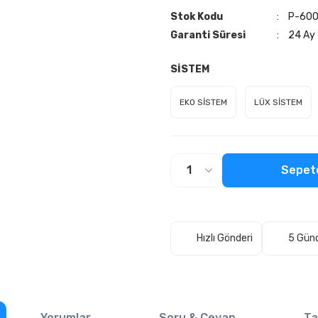
Stok Kodu
P-60
Garanti Süresi
24 Ay
SİSTEM
EKO SİSTEM
LÜX SİSTEM
Sepet
Hızlı Gönderi
5 Gün
Yorumlar
Soru & Cevap
Ta