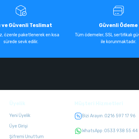
ı ve Güvenli Teslimat
Güvenli Ödeme
iz, özenle paketlenerek en kısa
Tüm ödemeler, SSL sertifikalı güv
sürede sevk edilir.
ile korunmaktadır.
Üyelik
Müşteri Hizmetleri
Yeni Üyelik
Bizi Arayın :
0216 597 17 96
Üye Girişi
WhatsApp :
0533 938 55 44
Şifremi Unuttum