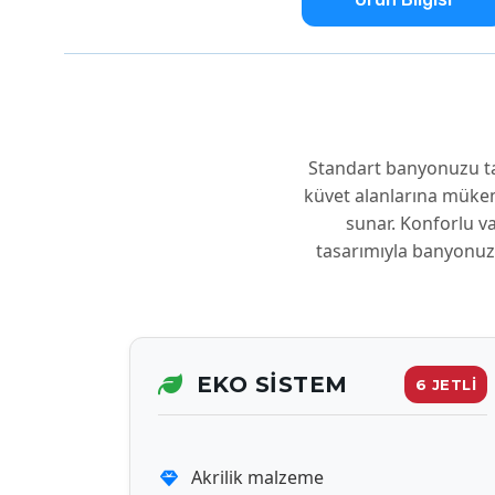
Standart banyonuzu t
küvet alanlarına mükem
sunar. Konforlu va
tasarımıyla banyonuz
EKO SISTEM
6 JETLİ
Akrilik malzeme