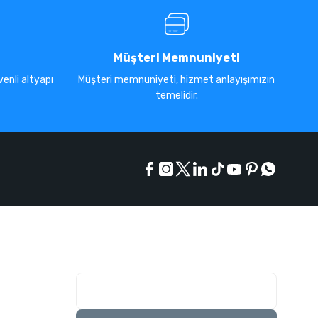
Müşteri Memnuniyeti
enli altyapı
Müşteri memnuniyeti, hizmet anlayışımızın
temelidir.
E-Bülten Listesi
Kampanyaları kaçırmayın