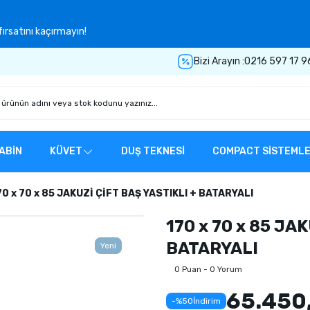
ırsatını kaçırmayın!
Bizi Arayın :
0216 597 17 9
ABİN
KÜVET
DUŞ TEKNESİ
COMPACT SİSTEML
70 x 70 x 85 JAKUZİ ÇİFT BAŞ YASTIKLI + BATARYALI
170 x 70 x 85 JA
BATARYALI
Yeni
0 Puan - 0 Yorum
65.450
-%50
İndirim