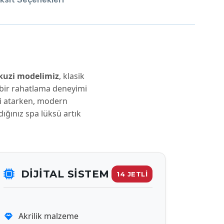
kuzi modelimiz
, klasik
 bir rahatlama deneyimi
ini atarken, modern
ğınız spa lüksü artık
DİJİTAL SISTEM
14 JETLİ
Akrilik malzeme