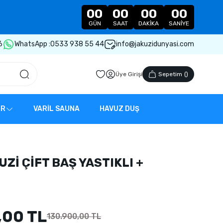
00
00
00
00
GÜN
SAAT
DAKIKA
SANIYE
6
WhatsApp :
0533 938 55 44
info@jakuzidunyasi.com
Üye Girişi
Sepetim
(
)
ER
VARİL SAUNA
HAVUZ DUŞ
KUZİ ÇİFT BAŞ YASTIKLI +
,00 TL
130.900,00 TL