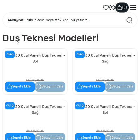
(
0
)
Duş Teknesi Modelleri
-%43
-%43
90 x 130 Oval Panelli Duş Teknesi -
90 x 130 Oval Panelli Duş Teknesi -
Sol
Sağ
17.252,36 TL
17.252,36 TL
9.833,84 TL
9.833,84 TL
Sepete Ekle
Detaylı İncele
Sepete Ekle
Detaylı İncele
-%43
-%43
90 x 120 Oval Panelli Duş Teknesi -
90 x 120 Oval Panelli Duş Teknesi -
Sağ
Sol
16.375,12 TL
16.375,12 TL
9.333,82 TL
9.333,82 TL
Sepete Ekle
Detaylı İncele
Sepete Ekle
Detaylı İncele