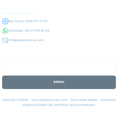
Müşteri Hizmetleri
Bizi Arayın :
0216 597 17 96
WhatsApp :
0533 938 55 44
info@jakuzidunyasi.com
E-Bülten Listesi
Kampanyaları kaçırmayın
KAYDOL
Copyright 2025© - www.jakuzidunyasi.com - Tüm hakları saklıdır - Kredi kartı
bilgileriniz 256bit SSL Sertifikası ile Korunmaktadır.