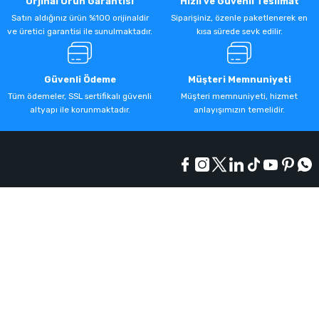
Orjinal Ürün Garantisi
Hızlı ve Güvenli Teslimat
Satın aldığınız ürün %100 orijinaldir
Siparişiniz, özenle paketlenerek en
ve üretici garantisi ile sunulmaktadır.
kısa sürede sevk edilir.
Güvenli Ödeme
Müşteri Memnuniyeti
Tüm ödemeler, SSL sertifikalı güvenli
Müşteri memnuniyeti, hizmet
altyapı ile korunmaktadır.
anlayışımızın temelidir.
Kurumsal
Alışveriş
Üyelik