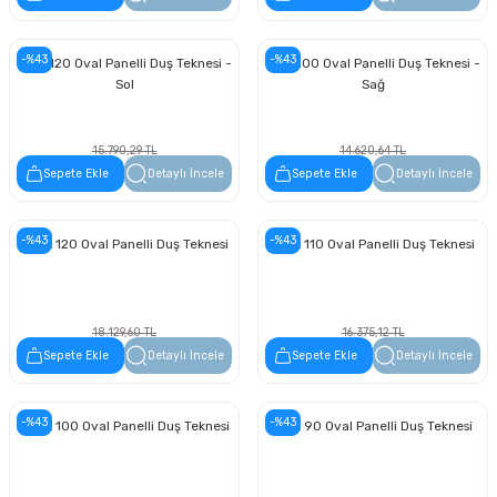
-%43
-%43
80 x 120 Oval Panelli Duş Teknesi -
80 x 100 Oval Panelli Duş Teknesi -
Sol
Sağ
15.790,29 TL
14.620,64 TL
9.000,47 TL
8.333,77 TL
Sepete Ekle
Detaylı İncele
Sepete Ekle
Detaylı İncele
-%43
-%43
120 x 120 Oval Panelli Duş Teknesi
110 x 110 Oval Panelli Duş Teknesi
18.129,60 TL
16.375,12 TL
10.333,87 TL
9.333,82 TL
Sepete Ekle
Detaylı İncele
Sepete Ekle
Detaylı İncele
-%43
-%43
100 x 100 Oval Panelli Duş Teknesi
90 x 90 Oval Panelli Duş Teknesi