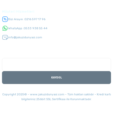
Müşteri Hizmetleri
Bizi Arayın :
0216 597 17 96
WhatsApp :
0533 938 55 44
info@jakuzidunyasi.com
E-Bülten Listesi
Kampanyaları kaçırmayın
KAYDOL
Copyright 2025© - www.jakuzidunyasi.com - Tüm hakları saklıdır - Kredi kartı
bilgileriniz 256bit SSL Sertifikası ile Korunmaktadır.