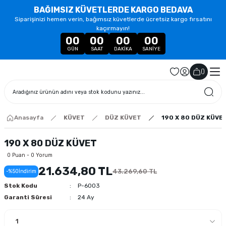
BAĞIMSIZ KÜVETLERDE KARGO BEDAVA
Siparişinizi hemen verin, bağımsız küvetlerde ücretsiz kargo fırsatını
kaçırmayın!
00
00
00
00
GÜN
SAAT
DAKIKA
SANIYE
(
)
Anasayfa
KÜVET
DÜZ KÜVET
190 X 80 DÜZ KÜVE
190 X 80 DÜZ KÜVET
0 Puan - 0 Yorum
21.634,80 TL
43.269,60 TL
-%50
İndirim
Stok Kodu
P-6003
Garanti Süresi
24 Ay