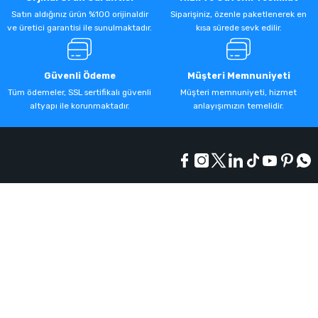
Satın aldığınız ürün %100 orijinaldir
Siparişiniz, özenle paketlenerek en
ve üretici garantisi ile sunulmaktadır.
kısa sürede sevk edilir.
Güvenli Ödeme
Müşteri Memnuniyeti
Tüm ödemeler, SSL sertifikalı güvenli
Müşteri memnuniyeti, hizmet
altyapı ile korunmaktadır.
anlayışımızın temelidir.
Kurumsal
Alışveriş
Üyelik