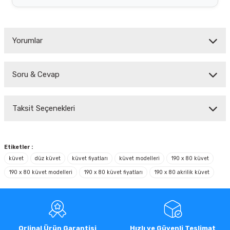
Yorumlar
Soru & Cevap
Bu ürüne ilk yorumu siz yapın!
Taksit Seçenekleri
Yorum Yaz
Ürün hakkında henüz soru sorulmamış.
Soru Sor
Etiketler :
küvet
düz küvet
küvet fiyatları
küvet modelleri
190 x 80 küvet
190 x 80 küvet modelleri
190 x 80 küvet fiyatları
190 x 80 akrilik küvet
Orjinal Ürün Garantisi
Hızlı ve Güvenli Teslimat