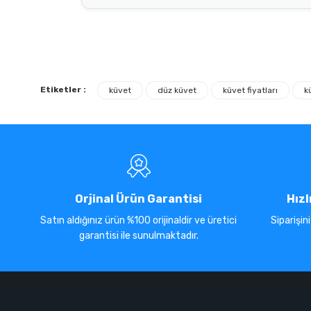
Etiketler :
küvet
düz küvet
küvet fiyatları
k
Orjinal Ürün Garantisi
Hızl
Satın aldığınız ürün %100 orijinaldir ve üretici
Siparişin
garantisi ile sunulmaktadır.