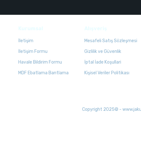
Kurumsal
Alışveriş
İletişim
Mesafeli Satış Sözleşmesi
İletişim Formu
Gizlilik ve Güvenlik
Havale Bildirim Formu
İptal İade Koşullari
MDF Ebatlama Bantlama
Kişisel Veriler Politikası
Copyright 2025© - www.jakuzid