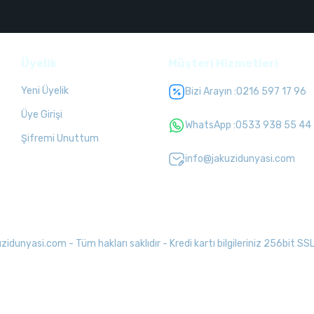
Üyelik
Müşteri Hizmetleri
Yeni Üyelik
Bizi Arayın :
0216 597 17 96
Üye Girişi
WhatsApp :
0533 938 55 44
Şifremi Unuttum
info@jakuzidunyasi.com
unyasi.com - Tüm hakları saklıdır - Kredi kartı bilgileriniz 256bit SSL 