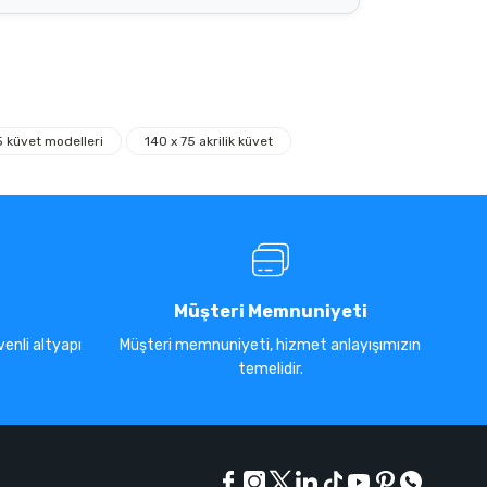
5 küvet modelleri
140 x 75 akrilik küvet
Müşteri Memnuniyeti
enli altyapı
Müşteri memnuniyeti, hizmet anlayışımızın
temelidir.