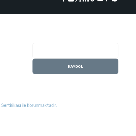
E-Bülten Listesi
Kampanyaları kaçırmayın
KAYDOL
Sertifikası ile Korunmaktadır.