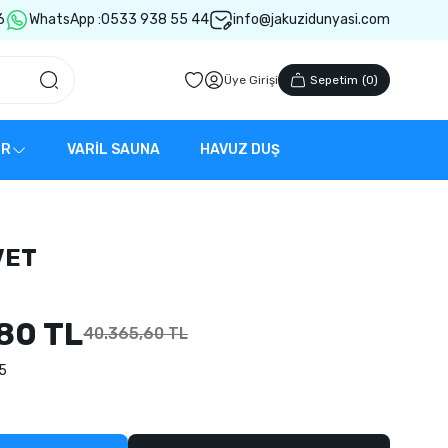
6
WhatsApp :
0533 938 55 44
info@jakuzidunyasi.com
Üye Girişi
Sepetim
(
0
)
ER
VARİL SAUNA
HAVUZ DUŞ
VET
80 TL
40.365,60 TL
5