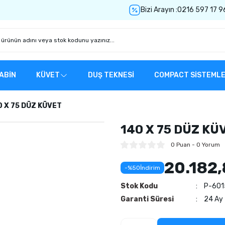
Bizi Arayın :
0216 597 17 9
ABİN
KÜVET
DUŞ TEKNESİ
COMPACT SİSTEML
0 X 75 DÜZ KÜVET
140 X 75 DÜZ KÜ
0 Puan - 0 Yorum
20.182,
-%50
İndirim
Stok Kodu
P-601
Garanti Süresi
24 Ay