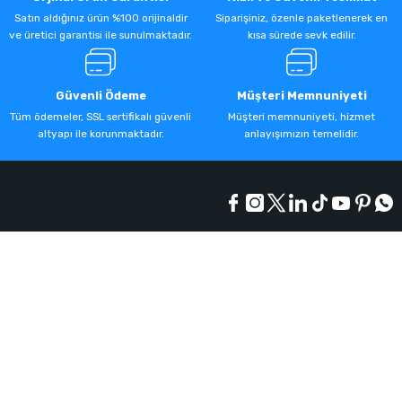
Satın aldığınız ürün %100 orijinaldir
Siparişiniz, özenle paketlenerek en
ve üretici garantisi ile sunulmaktadır.
kısa sürede sevk edilir.
Güvenli Ödeme
Müşteri Memnuniyeti
Tüm ödemeler, SSL sertifikalı güvenli
Müşteri memnuniyeti, hizmet
altyapı ile korunmaktadır.
anlayışımızın temelidir.
Kurumsal
Alışveriş
Üyelik