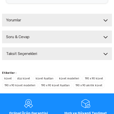
Yorumlar
Soru & Cevap
Bu ürüne ilk yorumu siz yapın!
Taksit Seçenekleri
Yorum Yaz
Ürün hakkında henüz soru sorulmamış.
Soru Sor
Etiketler :
küvet
düz küvet
küvet fiyatları
küvet modelleri
190 x 90 küvet
190 x 90 küvet modelleri
190 x 90 küvet fiyatları
190 x 90 akrilik küvet
Orjinal Ürün Garantisi
Hızlı ve Güvenli Teslimat