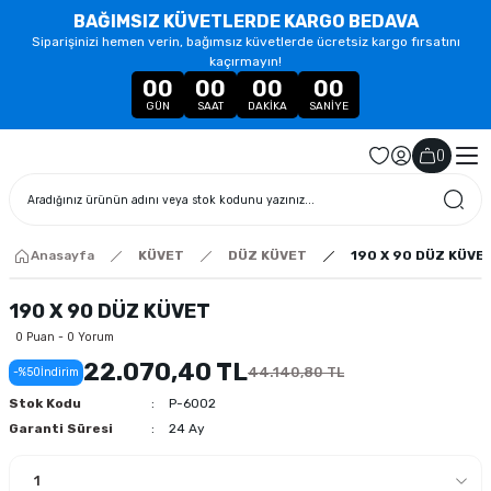
BAĞIMSIZ KÜVETLERDE KARGO BEDAVA
Siparişinizi hemen verin, bağımsız küvetlerde ücretsiz kargo fırsatını
kaçırmayın!
00
00
00
00
GÜN
SAAT
DAKIKA
SANIYE
(
)
Anasayfa
KÜVET
DÜZ KÜVET
190 X 90 DÜZ KÜVE
190 X 90 DÜZ KÜVET
0 Puan - 0 Yorum
22.070,40 TL
44.140,80 TL
-%50
İndirim
Stok Kodu
P-6002
Garanti Süresi
24 Ay