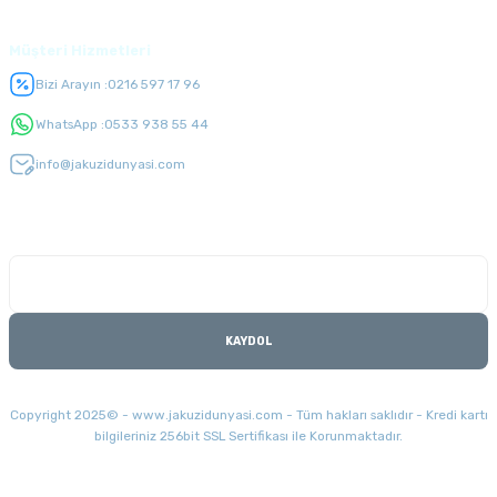
Müşteri Hizmetleri
Bizi Arayın :
0216 597 17 96
WhatsApp :
0533 938 55 44
info@jakuzidunyasi.com
E-Bülten Listesi
Kampanyaları kaçırmayın
KAYDOL
Copyright 2025© - www.jakuzidunyasi.com - Tüm hakları saklıdır - Kredi kartı
bilgileriniz 256bit SSL Sertifikası ile Korunmaktadır.