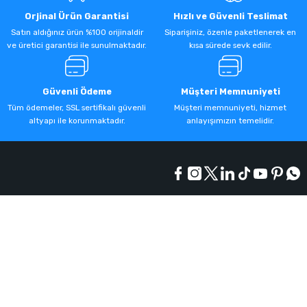
Orjinal Ürün Garantisi
Hızlı ve Güvenli Teslimat
Satın aldığınız ürün %100 orijinaldir
Siparişiniz, özenle paketlenerek en
ve üretici garantisi ile sunulmaktadır.
kısa sürede sevk edilir.
Güvenli Ödeme
Müşteri Memnuniyeti
Tüm ödemeler, SSL sertifikalı güvenli
Müşteri memnuniyeti, hizmet
altyapı ile korunmaktadır.
anlayışımızın temelidir.
Kurumsal
Alışveriş