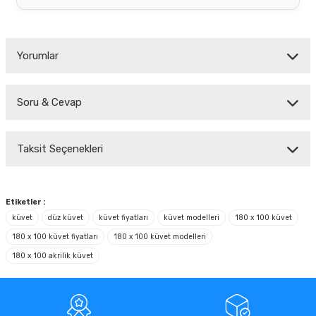
Yorumlar
Soru & Cevap
Bu ürüne ilk yorumu siz yapın!
Taksit Seçenekleri
Yorum Yaz
Ürün hakkında henüz soru sorulmamış.
Soru Sor
Etiketler :
küvet
düz küvet
küvet fiyatları
küvet modelleri
180 x 100 küvet
180 x 100 küvet fiyatları
180 x 100 küvet modelleri
180 x 100 akrilik küvet