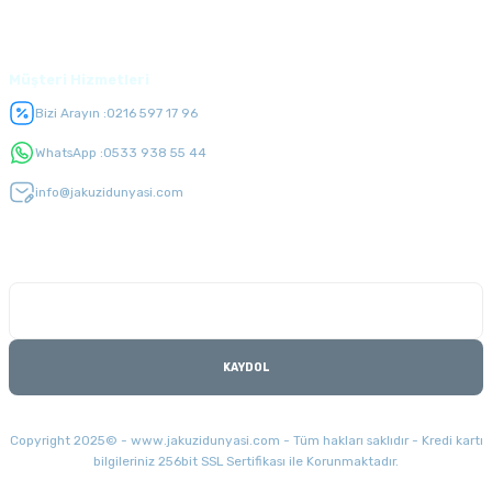
Üyelik
Müşteri Hizmetleri
Bizi Arayın :
0216 597 17 96
WhatsApp :
0533 938 55 44
info@jakuzidunyasi.com
E-Bülten Listesi
Kampanyaları kaçırmayın
KAYDOL
Copyright 2025© - www.jakuzidunyasi.com - Tüm hakları saklıdır - Kredi kartı
bilgileriniz 256bit SSL Sertifikası ile Korunmaktadır.