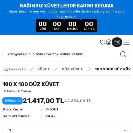
BAĞIMSIZ KÜVETLERDE KARGO BEDAVA
Siparişinizi hemen verin, bağımsız küvetlerde ücretsiz kargo fırsatını
kaçırmayın!
00
00
00
00
GÜN
SAAT
DAKIKA
SANIYE
(
)
Anasayfa
KÜVET
DÜZ KÜVET
180 X 100 DÜZ KÜV
180 X 100 DÜZ KÜVET
0 Puan - 0 Yorum
21.417,00 TL
42.834,00 TL
-%50
İndirim
Stok Kodu
P-6001
Garanti Süresi
24 Ay