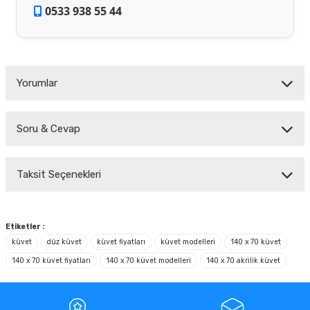
0533 938 55 44
Yorumlar
Soru & Cevap
Bu ürüne ilk yorumu siz yapın!
Taksit Seçenekleri
Yorum Yaz
Ürün hakkında henüz soru sorulmamış.
Soru Sor
Etiketler :
küvet
düz küvet
küvet fiyatları
küvet modelleri
140 x 70 küvet
140 x 70 küvet fiyatları
140 x 70 küvet modelleri
140 x 70 akrilik küvet