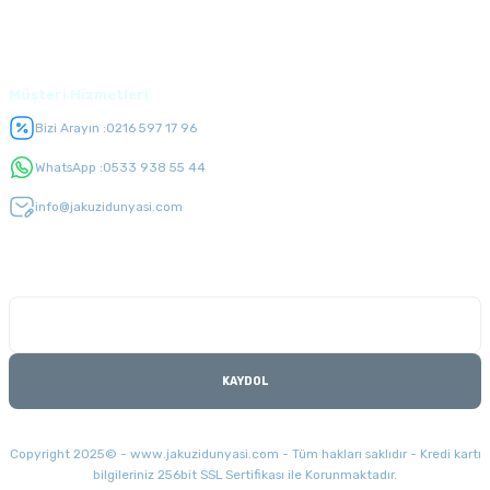
Üyelik
Müşteri Hizmetleri
Bizi Arayın :
0216 597 17 96
WhatsApp :
0533 938 55 44
info@jakuzidunyasi.com
E-Bülten Listesi
Kampanyaları kaçırmayın
KAYDOL
Copyright 2025© - www.jakuzidunyasi.com - Tüm hakları saklıdır - Kredi kartı
bilgileriniz 256bit SSL Sertifikası ile Korunmaktadır.