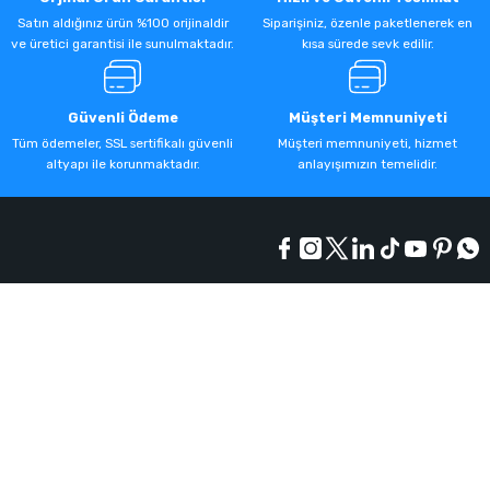
Satın aldığınız ürün %100 orijinaldir
Siparişiniz, özenle paketlenerek en
ve üretici garantisi ile sunulmaktadır.
kısa sürede sevk edilir.
Güvenli Ödeme
Müşteri Memnuniyeti
Tüm ödemeler, SSL sertifikalı güvenli
Müşteri memnuniyeti, hizmet
altyapı ile korunmaktadır.
anlayışımızın temelidir.
Kurumsal
Alışveriş
Üyelik