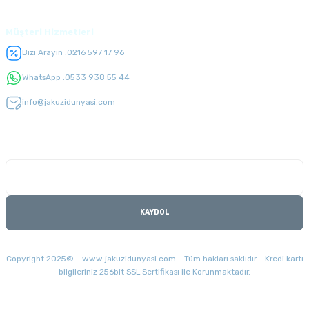
Müşteri Hizmetleri
Bizi Arayın :
0216 597 17 96
WhatsApp :
0533 938 55 44
info@jakuzidunyasi.com
E-Bülten Listesi
Kampanyaları kaçırmayın
KAYDOL
Copyright 2025© - www.jakuzidunyasi.com - Tüm hakları saklıdır - Kredi kartı
bilgileriniz 256bit SSL Sertifikası ile Korunmaktadır.