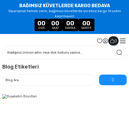
BAĞIMSIZ KÜVETLERDE KARGO BEDAVA
Siparişinizi hemen verin, bağımsız küvetlerde ücretsiz kargo fırsatını
kaçırmayın!
00
00
00
00
GÜN
SAAT
DAKIKA
SANIYE
(
)
Blog Etiketleri