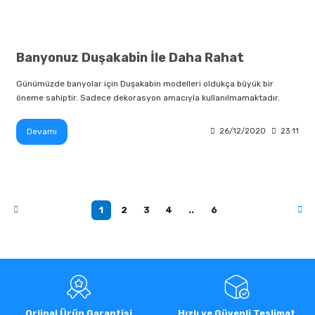
Banyonuz Duşakabin İle Daha Rahat
Günümüzde banyolar için Duşakabin modelleri oldukça büyük bir
öneme sahiptir. Sadece dekorasyon amacıyla kullanılmamaktadır.
Devamı
26/12/2020
23:11
1
2
3
4
..
6
Orjinal Ürün Garantisi
Hızlı ve Güvenli Teslimat