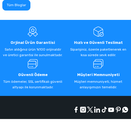
Tüm Bloglar
Orjinal Ürün Garantisi
Hızlı ve Güvenli Teslimat
Satın aldığınız ürün %100 orijinaldir
Siparişiniz, özenle paketlenerek en
ve üretici garantisi ile sunulmaktadır.
kısa sürede sevk edilir.
Güvenli Ödeme
Müşteri Memnuniyeti
Tüm ödemeler, SSL sertifikalı güvenli
Müşteri memnuniyeti, hizmet
altyapı ile korunmaktadır.
anlayışımızın temelidir.