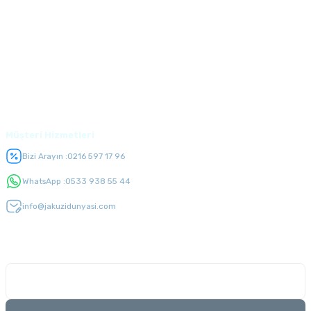
Kurumsal
Alışveriş
Üyelik
Müşteri Hizmetleri
Bizi Arayın :
0216 597 17 96
WhatsApp :
0533 938 55 44
info@jakuzidunyasi.com
E-Bülten Listesi
Kampanyaları kaçırmayın