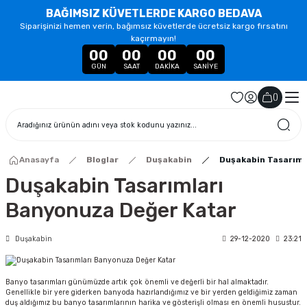
BAĞIMSIZ KÜVETLERDE KARGO BEDAVA
Siparişinizi hemen verin, bağımsız küvetlerde ücretsiz kargo fırsatını
kaçırmayın!
00
00
00
00
GÜN
SAAT
DAKIKA
SANIYE
(
)
Anasayfa
Bloglar
Duşakabin
Duşakabin Tasarıml
Duşakabin Tasarımları
Banyonuza Değer Katar
Duşakabin
29-12-2020
23:21
Banyo tasarımları günümüzde artık çok önemli ve değerli bir hal almaktadır.
Genellikle bir yere giderken banyoda hazırlandığımız ve bir yerden geldiğimiz zaman
duş aldığımız bu banyo tasarımlarının harika ve gösterişli olması en önemli husustur.