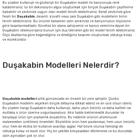
Bu yüzden kullanışlı ve gösterişli bir Duşakabin modeli ile banyonuza renk
katabilirsiniz. İyi bir dekorasyon algısı oluşturmak için birçok Duşakabin çeşitlerine
bakabilir ve zevkinize uygun olan modeli tercih edebilirsiniz. Kendi zevkinize göre
ferah bir
Duşakabin
, desenli, küvetli veya cam Duşakabin gibi modellerin birini
tercih edebilirsiniz. Bu ürünler tamamen sizin zevkinize ve banyonuzun ölçüsüne
göre tasarlanmaktadır. Küvetsiz bir alana sahipseniz ve banyo zeminine dayalı bir
Duşakabin istemiyorsanız bunun için duş tekneleri gibi bir model tercih edebilirsiniz.
Ölçü ebatlarına göre beğendiğiniz ve dilediğiniz tasarımı oluşturmak oldukça kolay
ve mümkündür.
Duşakabin Modelleri Nelerdir?
Duşakabin modelleri
artık günümüzde en önemli bir yere sahiptir. Çünkü
Duşakabin modelini seçerken birçok detayına dikkat ederiz ve en iyisi olsun isteriz.
Bu yüzden hangi Duşakabin daha kullanışlı, daha uzun ömürlü ve daha kaliteli ise
mutlaka o ürün üzerine yoğunlaşmalıyız. Aksi halde beklenmedik durumlar ile
karşılaşıp ürün için pişmanlık duyabiliriz. Bu nedenle ürünün alüminyum
malzemeden üretilmesi önemlidir. Böylelikle ürün hem paslanmaz, hem uzun ömürlü
olur, hem de ekstra bir kullanım avantajı sağlar. Hal böyle olunca temizliği de
oldukça kolay ve basit olur. Hiç bir şekilde kimyasaldan etkilenmez ve bu durumda
sizin açınızdan çok iyi olur.