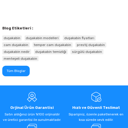
Blog Etiketleri :
duşakabin
duşakabin modelleri
duşakabin fiyatları
cam duşakabin
temper cam duşakabin
prestij duşakabin
duşakabin nedir
duşakabin temizliği
sürgülü duşakabin
menteşeli duşakabin
Tüm Bloglar
Orjinal Ürün Garantisi
Hızlı ve Güvenli Teslimat
Satın aldığınız ürün %100 orijinaldir
Siparişiniz, özenle paketlenerek en
ve üretici garantisi ile sunulmaktadır.
kısa sürede sevk edilir.