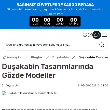
BAĞIMSIZ KÜVETLERDE KARGO BEDAVA
Siparişinizi hemen verin, bağımsız küvetlerde ücretsiz kargo fırsatını
kaçırmayın!
00
00
00
00
GÜN
SAAT
DAKIKA
SANIYE
(
)
Anasayfa
Bloglar
Duşakabin
Duşakabin Tasarıml
Duşakabin Tasarımlarında
Gözde Modeller
Duşakabin
05-08-2021
01:00
Duşakabin
tasarımlarında gözde modeller kategorisi oldukça geniştir. Gözde