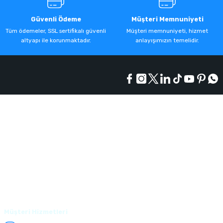
Güvenli Ödeme
Müşteri Memnuniyeti
Tüm ödemeler, SSL sertifikalı güvenli
Müşteri memnuniyeti, hizmet
altyapı ile korunmaktadır.
anlayışımızın temelidir.
Kurumsal
Alışveriş
Üyelik
Müşteri Hizmetleri