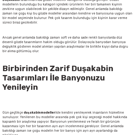
modellerin bulunduğu bu kategori içindeki ürünlerin her biri tamamen kişinin
zevkine uygun olabilecek bir şekilde dizayn edilmiştir. Genel anlamda bakıldığı
zaman ise çoğu kişi bu gözde modeller arasından kendine ve banyosuna uygun olan
bir model seçiminde bulunur. Pek çok tasarım bulunduğu için kişinin karar verme
süreci biraz gecikebilir.
Ancak genel anlamda bakıldığı zaman soft ve daha sade renkli banyolarda düz
desenli gözde tasarımların hakim olduğu görülür. Dolayısıyla banyodan banyoya
değişiklik gösteren model alımları yapılan araştırmalar ile birlikte kişiyi daha doğru
bir alıma götürmüş olur.
Birbirinden Zarif Duşakabin
Tasarımları İle Banyonuzu
Yenileyin
Gün geçtikçe
duşakabin
modelleri
de kendini yenileyerek insanların hizmetine
sunuluyor. Yenilenen bu modeller arasında pek çok kişi seçeceği model hakkında
kapsamlı bir araştırma yapıyor. Banyonun yenilenmesi ve ferah bir görünüm
kazanması için her bir tasarımın ayrı ayrı incelenmesi gerekiyor. Genel anlamda
bakıldığı zaman ise çoğu modelin her bir banyo için ayrı ayrı ayarlandığı da