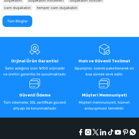
duşakabin
duşakabin modelleri
duşakabin fiyatları
cam duşakabin
temper cam duşakabin
Tüm Bloglar
Orjinal Ürün Garantisi
Hızlı ve Güvenli Teslimat
Satın aldığınız ürün %100 orijinaldir
Siparişiniz, özenle paketlenerek en
ve üretici garantisi ile sunulmaktadır.
kısa sürede sevk edilir.
Güvenli Ödeme
Müşteri Memnuniyeti
Tüm ödemeler, SSL sertifikalı güvenli
Müşteri memnuniyeti, hizmet
altyapı ile korunmaktadır.
anlayışımızın temelidir.