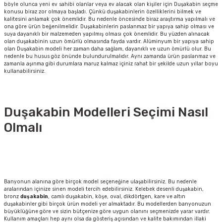
böyle olunca yeni ev sahibi olanlar veya ev alacak olan kişiler için Duşakabin seçme
konusu biraz zor olmaya başladı. Çünkü duşakabinlerin özelliklerini bilmek ve
kalitesini anlamak çok önemlidir. Bu nedenle öncesinde biraz araştırma yapılmalı ve
ona göre ürün beğenilmelidir. Duşakabinlerin paslanmaz bir yapıya sahip olması ve
suya dayanıklı bir malzemeden yapılmış olması çok önemlidir. Bu yüzden alınacak
olan duşakabinin uzun ömürlü olmasında fayda vardır. Alüminyum bir yapıya sahip
olan Duşakabin modeli her zaman daha sağlam, dayanıklı ve uzun ömürlü olur. Bu
nedenle bu husus göz önünde bulundurulmalıdır. Aynı zamanda ürün paslanmaz ve
zamanla aşınma gibi durumlara maruz kalmaz içiniz rahat bir şekilde uzun yıllar boyu
kullanabilirsiniz.
Duşakabin Modelleri Seçimi Nasıl
Olmalı
Banyonun alanına göre birçok model seçeneğine ulaşabilirsiniz. Bu nedenle
aralarından içinize sinen modeli tercih edebilirsiniz. Kelebek desenli duşakabin,
bronz
duşakabin
, camlı duşakabin, köşe, oval, dikdörtgen, kare ve altın
duşakabinler gibi birçok ürün modeli yer almaktadır. Bu modellerden banyonuzun
büyüklüğüne göre ve sizin bütçenize göre uygun olanını seçmenizde yarar vardır.
Kullanım amaçları hep aynı olsa da gösteriş açısından ve kalite bakımından illaki