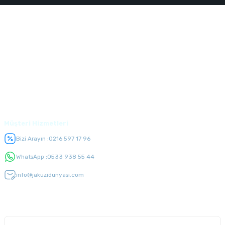
Kurumsal
Alışveriş
Üyelik
Müşteri Hizmetleri
Bizi Arayın :
0216 597 17 96
WhatsApp :
0533 938 55 44
info@jakuzidunyasi.com
E-Bülten Listesi
Kampanyaları kaçırmayın