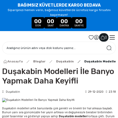
BAĞIMSIZ KÜVETLERDE KARGO BEDAVA
Siparişinizi hemen verin, bağımsız küvetlerde ücretsiz kargo fırsatını
kaçırmayın!
00
00
00
00
GÜN
SAAT
DAKIKA
SANIYE
(
)
Anasayfa
Bloglar
Duşakabin
Duşakabin Modelleri
Duşakabin Modelleri İle Banyo
Yapmak Daha Keyifli
Duşakabin
29-12-2020
23:18
Duşakabin modelleri artık banyolarda çok gerekli ve önemli bir hal almaya başladı.
Bunun yanı sıra günümüzde her şeyin artması ve değişmesiyle beraber birbirinden
güzel tasarımlar ve gösterişli yapıya sahip
Duşakabin modelleri
ortaya çıktı. Durum