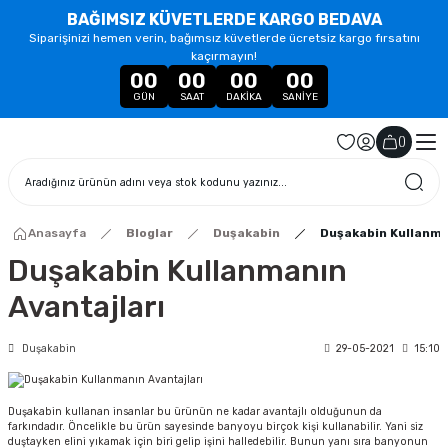
BAĞIMSIZ KÜVETLERDE KARGO BEDAVA
Siparişinizi hemen verin, bağımsız küvetlerde ücretsiz kargo fırsatını
kaçırmayın!
00
00
00
00
GÜN
SAAT
DAKIKA
SANIYE
(
)
Anasayfa
Bloglar
Duşakabin
Duşakabin Kullanma
Duşakabin Kullanmanın
Avantajları
Duşakabin
29-05-2021
15:10
Duşakabin kullanan insanlar bu ürünün ne kadar avantajlı olduğunun da
farkındadır. Öncelikle bu ürün sayesinde banyoyu birçok kişi kullanabilir. Yani siz
duştayken elini yıkamak için biri gelip işini halledebilir. Bunun yanı sıra banyonun