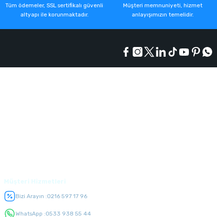
Tüm ödemeler, SSL sertifikalı güvenli
Müşteri memnuniyeti, hizmet
altyapı ile korunmaktadır.
anlayışımızın temelidir.
Kurumsal
Alışveriş
Üyelik
Müşteri Hizmetleri
Bizi Arayın :
0216 597 17 96
WhatsApp :
0533 938 55 44