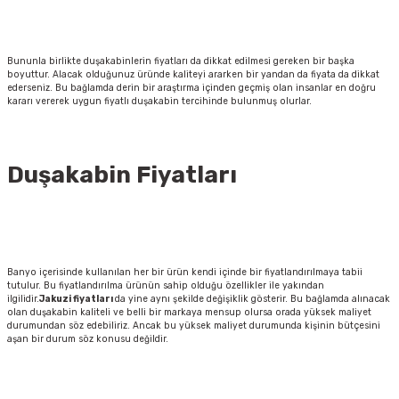
Bununla birlikte duşakabinlerin fiyatları da dikkat edilmesi gereken bir başka
boyuttur. Alacak olduğunuz üründe kaliteyi ararken bir yandan da fiyata da dikkat
ederseniz. Bu bağlamda derin bir araştırma içinden geçmiş olan insanlar en doğru
kararı vererek uygun fiyatlı duşakabin tercihinde bulunmuş olurlar.
Duşakabin
Fiyatları
Banyo içerisinde kullanılan her bir ürün kendi içinde bir fiyatlandırılmaya tabii
tutulur. Bu fiyatlandırılma ürünün sahip olduğu özellikler ile yakından
ilgilidir.
Jakuzi
fiyatları
da yine aynı şekilde değişiklik gösterir. Bu bağlamda alınacak
olan duşakabin kaliteli ve belli bir markaya mensup olursa orada yüksek maliyet
durumundan söz edebiliriz. Ancak bu yüksek maliyet durumunda kişinin bütçesini
aşan bir durum söz konusu değildir.