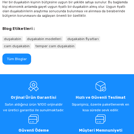
Her bir duşakabin kişinin bütçesine uygun bir şekilde satışa sunulur. Bu bağlamda
kişi ekonomik anlamda gayet uygun fiyatlı bir duşakabin almış olur. Uygun fiyatlı
olan duşakabinlerin araştırma sonucunda bulunması ve alınması da beraberinde
bütçenin korunmasını da sağlayan önemli bir özelliktir.
Blog Etiketleri :
duşakabin
duşakabin modelleri
duşakabin fiyatları
cam duşakabin
temper cam duşakabin
Tüm Bloglar
Orjinal Ürün Garantisi
Hızlı ve Güvenli Teslimat
Satın aldığınız ürün %100 orijinaldir
Siparişiniz, özenle paketlenerek en
ve üretici garantisi ile sunulmaktadır.
kısa sürede sevk edilir.
Güvenli Ödeme
Müşteri Memnuniyeti