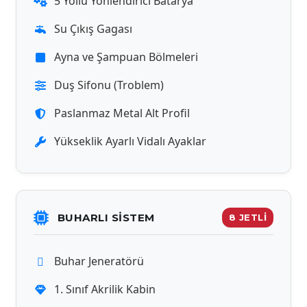
5 Yollu Yönlendirici Batarya
Su Çıkış Gagası
Ayna ve Şampuan Bölmeleri
Duş Sifonu (Troblem)
Paslanmaz Metal Alt Profil
Yükseklik Ayarlı Vidalı Ayaklar
BUHARLI SISTEM
8 JETLİ
Buhar Jeneratörü
1. Sınıf Akrilik Kabin