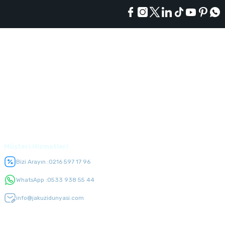
Kurumsal
Alışveriş
Üyelik
Müşteri Hizmetleri
Bizi Arayın :
0216 597 17 96
WhatsApp :
0533 938 55 44
info@jakuzidunyasi.com
E-Bülten Listesi