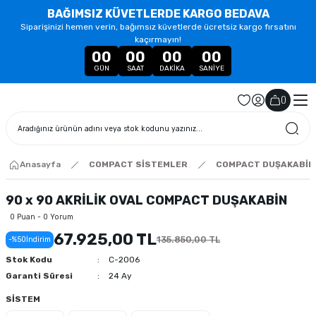
BAĞIMSIZ KÜVETLERDE KARGO BEDAVA
Siparişinizi hemen verin, bağımsız küvetlerde ücretsiz kargo fırsatını
kaçırmayın!
00
00
00
00
GÜN
SAAT
DAKIKA
SANIYE
(
)
Anasayfa
COMPACT SİSTEMLER
COMPACT DUŞAKABİN
90 x 90 AKRİLİK OVAL COMPACT DUŞAKABİN
0 Puan - 0 Yorum
67.925,00 TL
135.850,00 TL
-%50
İndirim
Stok Kodu
C-2006
Garanti Süresi
24 Ay
SİSTEM