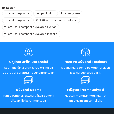
Soru Sor
Etiketler :
compact duşakabin
compact jakuzi
kompak jakuzi
kompakt duşakabin
90 X 90 kare compact duşakabin
90 X 90 kare compact duşakabin fiyatları
90 X 90 kare compact duşakabin modelleri
Orjinal Ürün Garantisi
Hızlı ve Güvenli Teslimat
Satın aldığınız ürün %100 orijinaldir
Siparişiniz, özenle paketlenerek en
ve üretici garantisi ile sunulmaktadır.
kısa sürede sevk edilir.
Güvenli Ödeme
Müşteri Memnuniyeti
Tüm ödemeler, SSL sertifikalı güvenli
Müşteri memnuniyeti, hizmet
altyapı ile korunmaktadır.
anlayışımızın temelidir.