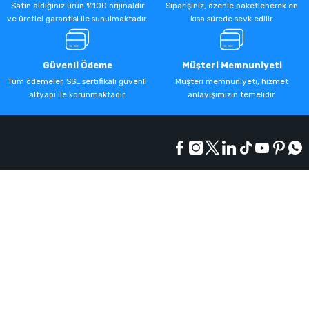
Satın aldığınız ürün %100 orijinaldir
Siparişiniz, özenle paketlenerek en
ve üretici garantisi ile sunulmaktadır.
kısa sürede sevk edilir.
Güvenli Ödeme
Müşteri Memnuniyeti
Tüm ödemeler, SSL sertifikalı güvenli
Müşteri memnuniyeti, hizmet
altyapı ile korunmaktadır.
anlayışımızın temelidir.
Kurumsal
Alışveriş
Üyelik