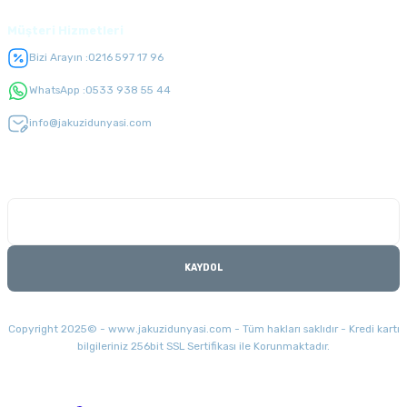
Müşteri Hizmetleri
Bizi Arayın :
0216 597 17 96
WhatsApp :
0533 938 55 44
info@jakuzidunyasi.com
E-Bülten Listesi
Kampanyaları kaçırmayın
KAYDOL
Copyright 2025© - www.jakuzidunyasi.com - Tüm hakları saklıdır - Kredi kartı
bilgileriniz 256bit SSL Sertifikası ile Korunmaktadır.