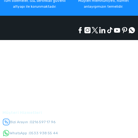
Tüm ödemeler, SSL sertifikalı güvenli
Müşteri memnuniyeti, hizmet
altyapı ile korunmaktadır.
anlayışımızın temelidir.
Kurumsal
Alışveriş
Üyelik
Müşteri Hizmetleri
Bizi Arayın :
0216 597 17 96
WhatsApp :
0533 938 55 44