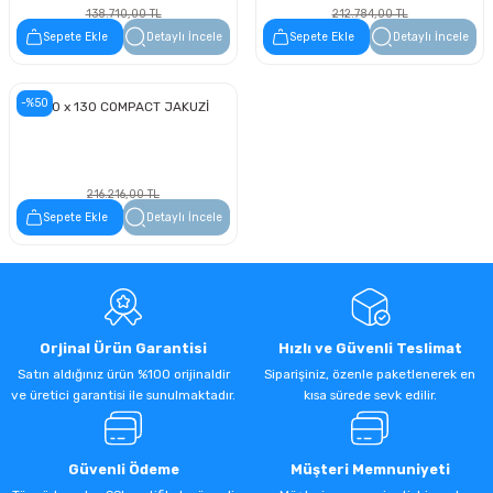
138.710,00 TL
212.784,00 TL
69.355,00 TL
106.392,00 TL
Sepete Ekle
Detaylı İncele
Sepete Ekle
Detaylı İncele
-%50
130 x 130 COMPACT JAKUZİ
216.216,00 TL
108.108,00 TL
Sepete Ekle
Detaylı İncele
Orjinal Ürün Garantisi
Hızlı ve Güvenli Teslimat
Satın aldığınız ürün %100 orijinaldir
Siparişiniz, özenle paketlenerek en
ve üretici garantisi ile sunulmaktadır.
kısa sürede sevk edilir.
Güvenli Ödeme
Müşteri Memnuniyeti