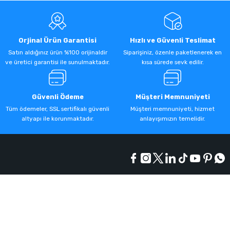
Orjinal Ürün Garantisi
Hızlı ve Güvenli Teslimat
Satın aldığınız ürün %100 orijinaldir
Siparişiniz, özenle paketlenerek en
ve üretici garantisi ile sunulmaktadır.
kısa sürede sevk edilir.
Güvenli Ödeme
Müşteri Memnuniyeti
Tüm ödemeler, SSL sertifikalı güvenli
Müşteri memnuniyeti, hizmet
altyapı ile korunmaktadır.
anlayışımızın temelidir.
Kurumsal