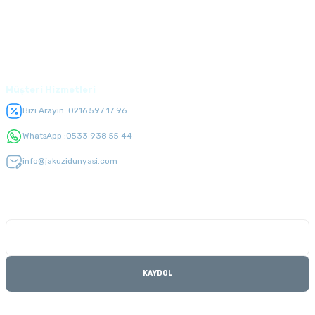
Alışveriş
Üyelik
Müşteri Hizmetleri
Bizi Arayın :
0216 597 17 96
WhatsApp :
0533 938 55 44
info@jakuzidunyasi.com
E-Bülten Listesi
Kampanyaları kaçırmayın
KAYDOL