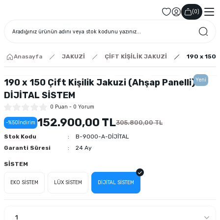
(
0
)
Anasayfa
JAKUZİ
ÇİFT KİŞİLİK JAKUZİ
190 x 150 
Yeni
190 x 150 Çift Kişilik Jakuzi (Ahşap Panelli)
DİJİTAL SİSTEM
0 Puan - 0 Yorum
152.900,00 TL
305.800,00 TL
-%50
İndirim
Stok Kodu
B-9000-A-DİJİTAL
Garanti Süresi
24 Ay
SİSTEM
EKO SİSTEM
LÜX SİSTEM
DİJİTAL SİSTEM