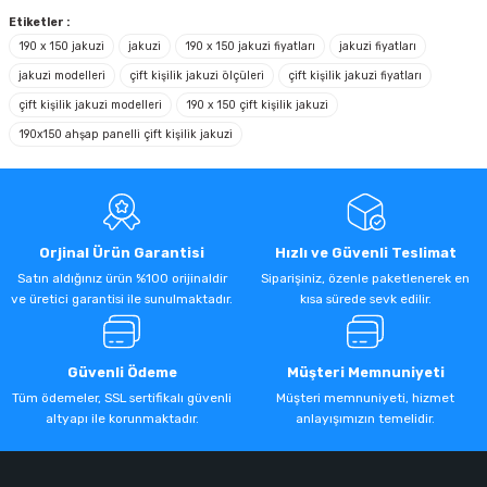
Soru Sor
Etiketler :
190 x 150 jakuzi
jakuzi
190 x 150 jakuzi fiyatları
jakuzi fiyatları
jakuzi modelleri
çift kişilik jakuzi ölçüleri
çift kişilik jakuzi fiyatları
çift kişilik jakuzi modelleri
190 x 150 çift kişilik jakuzi
190x150 ahşap panelli çift kişilik jakuzi
Orjinal Ürün Garantisi
Hızlı ve Güvenli Teslimat
Satın aldığınız ürün %100 orijinaldir
Siparişiniz, özenle paketlenerek en
ve üretici garantisi ile sunulmaktadır.
kısa sürede sevk edilir.
Güvenli Ödeme
Müşteri Memnuniyeti
Tüm ödemeler, SSL sertifikalı güvenli
Müşteri memnuniyeti, hizmet
altyapı ile korunmaktadır.
anlayışımızın temelidir.