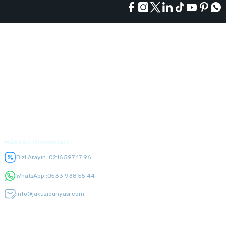
Kurumsal
Alışveriş
Üyelik
Müşteri Hizmetleri
Bizi Arayın :
0216 597 17 96
WhatsApp :
0533 938 55 44
info@jakuzidunyasi.com
E-Bülten Listesi