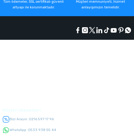
Tüm ödemeler, SSL sertifikalı güvenli
Müşteri memnuniyeti, hizmet
altyapı ile korunmaktadır.
anlayışımızın temelidir.
Kurumsal
Alışveriş
Üyelik
Müşteri Hizmetleri
Bizi Arayın :
0216 597 17 96
WhatsApp :
0533 938 55 44