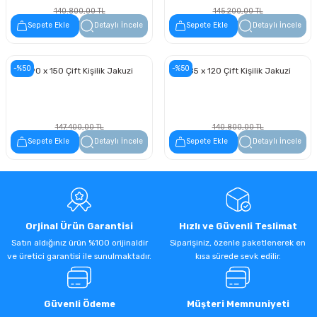
140.800,00 TL
145.200,00 TL
70.400,00 TL
72.600,00 TL
Sepete Ekle
Detaylı İncele
Sepete Ekle
Detaylı İncele
-%50
-%50
190 x 150 Çift Kişilik Jakuzi
185 x 120 Çift Kişilik Jakuzi
147.400,00 TL
140.800,00 TL
73.700,00 TL
70.400,00 TL
Sepete Ekle
Detaylı İncele
Sepete Ekle
Detaylı İncele
Orjinal Ürün Garantisi
Hızlı ve Güvenli Teslimat
Satın aldığınız ürün %100 orijinaldir
Siparişiniz, özenle paketlenerek en
ve üretici garantisi ile sunulmaktadır.
kısa sürede sevk edilir.
Güvenli Ödeme
Müşteri Memnuniyeti