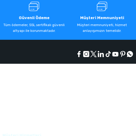
Güvenli Ödeme
Müşteri Memnuniyeti
Tüm ödemeler, SSL sertifikalı güvenli
Müşteri memnuniyeti, hizmet
altyapı ile korunmaktadır.
anlayışımızın temelidir.
Kurumsal
Alışveriş
Üyelik
Müşteri Hizmetleri