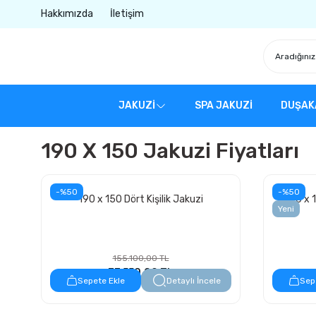
Hakkımızda
İletişim
JAKUZİ
SPA JAKUZİ
DUŞAK
190 X 150 Jakuzi Fiyatları
-%50
-%50
190 x 150 Dört Kişilik Jakuzi
190 x 1
Yeni
155.100,00 TL
77.550,00 TL
Sepete Ekle
Detaylı İncele
Sep