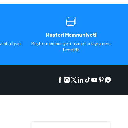
Müşteri Memnuniyeti
enli altyapı
Müşteri memnuniyeti, hizmet anlayışımızın
temelidir.
E-Bülten Listesi
Kampanyaları kaçırmayın