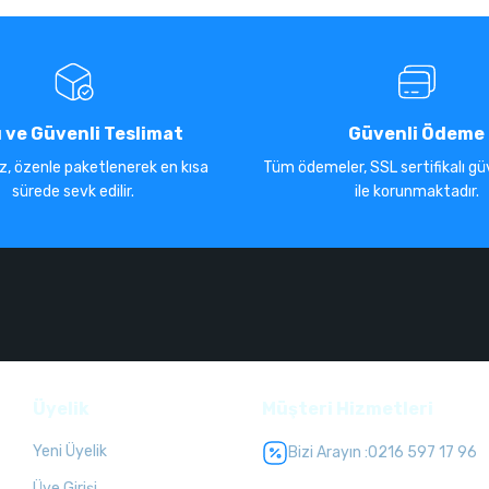
ı ve Güvenli Teslimat
Güvenli Ödeme
iz, özenle paketlenerek en kısa
Tüm ödemeler, SSL sertifikalı güv
sürede sevk edilir.
ile korunmaktadır.
Üyelik
Müşteri Hizmetleri
Yeni Üyelik
Bizi Arayın :
0216 597 17 96
Üye Girişi