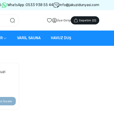
6
WhatsApp :
0533 938 55 44
info@jakuzidunyasi.com
Üye Girişi
Sepetim
(
0
)
ER
VARİL SAUNA
HAVUZ DUŞ
kuzi
lı İncele