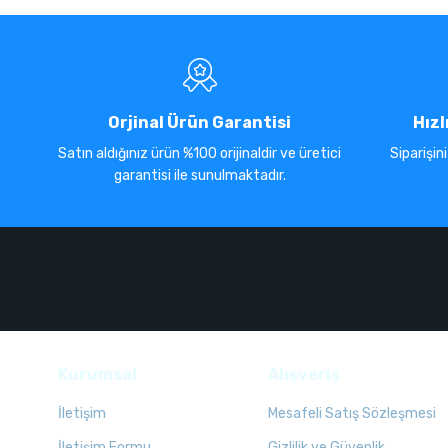
Orjinal Ürün Garantisi
Hızl
Satın aldığınız ürün %100 orijinaldir ve üretici
Siparişin
garantisi ile sunulmaktadır.
Kurumsal
Alışveriş
İletişim
Mesafeli Satış Sözleşmesi
İletişim Formu
Gizlilik ve Güvenlik