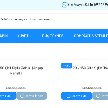
Bizi Arayın :
0216 597 17 9
ABİN
KÜVET
DUŞ TEKNESİ
COMPACT SİSTEML
-%50
50 Çift Kişilik Jakuzi (Ahşap
190 x 150 Çift Kişilik Ja
Panelli)
220.000,00 TL
147.400,00 TL
110.000,00 TL
73.700,00 TL
ete Ekle
Detaylı İncele
Sepete Ekle
Detay