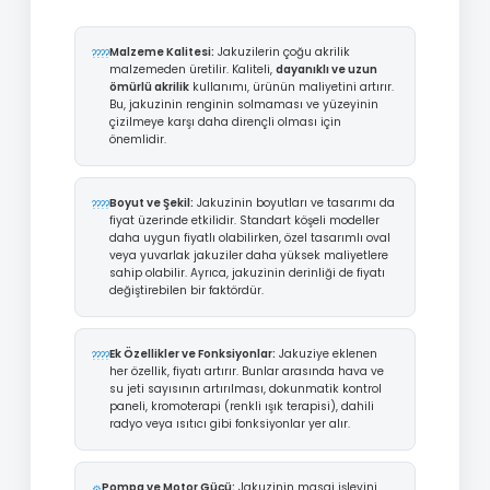
Malzeme Kalitesi:
Jakuzilerin çoğu akrilik
????️
malzemeden üretilir. Kaliteli,
dayanıklı ve uzun
ömürlü akrilik
kullanımı, ürünün maliyetini artırır.
Bu, jakuzinin renginin solmaması ve yüzeyinin
çizilmeye karşı daha dirençli olması için
önemlidir.
Boyut ve Şekil:
Jakuzinin boyutları ve tasarımı da
????
fiyat üzerinde etkilidir. Standart köşeli modeller
daha uygun fiyatlı olabilirken, özel tasarımlı oval
veya yuvarlak jakuziler daha yüksek maliyetlere
sahip olabilir. Ayrıca, jakuzinin derinliği de fiyatı
değiştirebilen bir faktördür.
Ek Özellikler ve Fonksiyonlar:
Jakuziye eklenen
????
her özellik, fiyatı artırır. Bunlar arasında hava ve
su jeti sayısının artırılması, dokunmatik kontrol
paneli, kromoterapi (renkli ışık terapisi), dahili
radyo veya ısıtıcı gibi fonksiyonlar yer alır.
Pompa ve Motor Gücü:
Jakuzinin masaj işlevini
⚙️