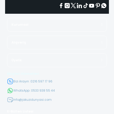
Kurumsal
Alışveriş
Üyelik
Müşteri Hizmetleri
Bizi Arayın :
0216 597 17 96
WhatsApp :
0533 938 55 44
info@jakuzidunyasi.com
E-Bülten Listesi