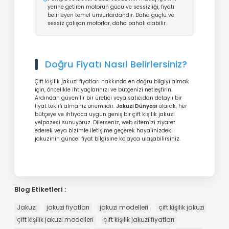
yerine getiren motorun gücü ve sessizliği, fiyatı
belirleyen temel unsurlardandır. Daha güçlü ve
sessiz çalışan motorlar, daha pahalı olabilir.
Doğru Fiyatı Nasıl Belirlersiniz?
Çift kişilik jakuzi fiyatları hakkında en doğru bilgiyi almak
için, öncelikle ihtiyaçlarınızı ve bütçenizi netleştirin.
Ardından güvenilir bir üretici veya satıcıdan detaylı bir
fiyat teklifi almanız önemlidir.
Jakuzi Dünyası
olarak, her
bütçeye ve ihtiyaca uygun geniş bir çift kişilik jakuzi
yelpazesi sunuyoruz. Dilerseniz, web sitemizi ziyaret
ederek veya bizimle iletişime geçerek hayalinizdeki
jakuzinin güncel fiyat bilgisine kolayca ulaşabilirsiniz.
Blog Etiketleri :
Jakuzi
jakuzi fiyatları
jakuzi modelleri
çift kişilik jakuzi
çift kişilik jakuzi modelleri
çift kişilik jakuzi fiyatları