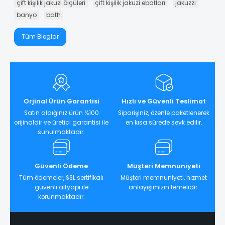
çift kişilik jakuzi ölçüleri
çift kişilik jakuzi ebatları
jakuzzi
banyo
bath
Tüm Bloglar
Orjinal Ürün Garantisi
Hızlı ve Güvenli Teslimat
Satın aldığınız ürün %100
Siparişiniz, özenle paketlenerek
orijinaldir ve üretici garantisi ile
en kısa sürede sevk edilir.
sunulmaktadır.
Güvenli Ödeme
Müşteri Memnuniyeti
Tüm ödemeler, SSL sertifikalı
Müşteri memnuniyeti, hizmet
güvenli altyapı ile
anlayışımızın temelidir.
korunmaktadır.