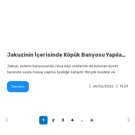
Jakuzinin İçerisinde Köpük Banyosu Yapılabilir mi?
Jakuzi, evlerin banyosunda veya bazı otellerde de bulunan küvet
tarzında suyla masaj yapma özelliğe sahiptir. Birçok modele ve
Devamı
24/02/2022
13:29
1
2
3
4
..
6