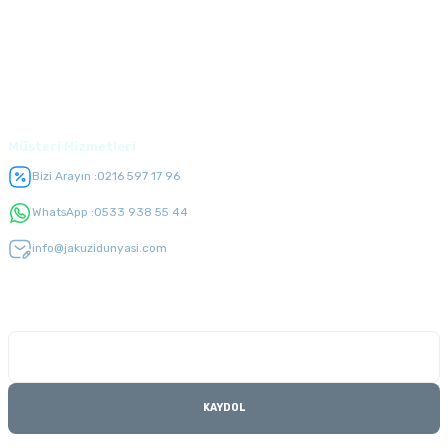
Alışveriş
Üyelik
Müşteri Hizmetleri
Bizi Arayın :
0216 597 17 96
WhatsApp :
0533 938 55 44
info@jakuzidunyasi.com
E-Bülten Listesi
Kampanyaları kaçırmayın
KAYDOL