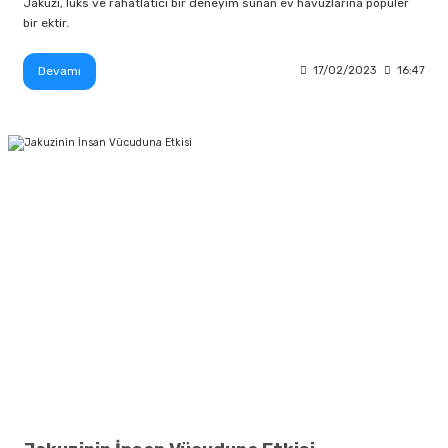
Jakuzi, lüks ve rahatlatıcı bir deneyim sunan ev havuzlarına popüler
bir ektir.
Devamı
17/02/2023
16:47