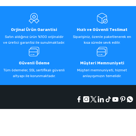
Orjinal Ürün Garantisi
Hızlı ve Güvenli Teslimat
Satın aldığınız ürün %100 orijinaldir
Siparişiniz, özenle paketlenerek en
ve üretici garantisi ile sunulmaktadır.
kısa sürede sevk edilir.
Güvenli Ödeme
Müşteri Memnuniyeti
Tüm ödemeler, SSL sertifikalı güvenli
Müşteri memnuniyeti, hizmet
altyapı ile korunmaktadır.
anlayışımızın temelidir.
Kurumsal