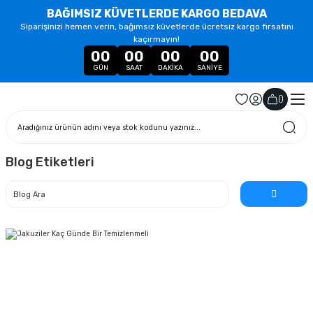
BAĞIMSIZ KÜVETLERDE KARGO BEDAVA
Siparişinizi hemen verin, bağımsız küvetlerde ücretsiz kargo fırsatını
kaçırmayın!
00
00
00
00
GÜN
SAAT
DAKIKA
SANIYE
(
)
Blog Etiketleri