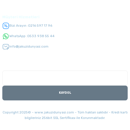
Üyelik
Müşteri Hizmetleri
Bizi Arayın :
0216 597 17 96
WhatsApp :
0533 938 55 44
info@jakuzidunyasi.com
E-Bülten Listesi
Kampanyaları kaçırmayın
KAYDOL
Copyright 2025© - www.jakuzidunyasi.com - Tüm hakları saklıdır - Kredi kartı
bilgileriniz 256bit SSL Sertifikası ile Korunmaktadır.