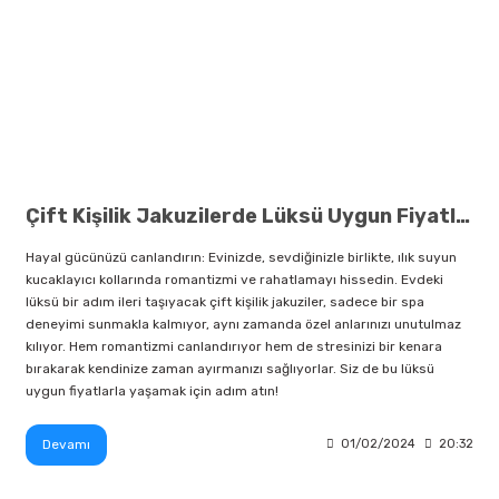
Çift Kişilik Jakuzilerde Lüksü Uygun Fiyatlarla Yakalayın
Hayal gücünüzü canlandırın: Evinizde, sevdiğinizle birlikte, ılık suyun
kucaklayıcı kollarında romantizmi ve rahatlamayı hissedin. Evdeki
lüksü bir adım ileri taşıyacak çift kişilik jakuziler, sadece bir spa
deneyimi sunmakla kalmıyor, aynı zamanda özel anlarınızı unutulmaz
kılıyor. Hem romantizmi canlandırıyor hem de stresinizi bir kenara
bırakarak kendinize zaman ayırmanızı sağlıyorlar. Siz de bu lüksü
uygun fiyatlarla yaşamak için adım atın!
Devamı
01/02/2024
20:32