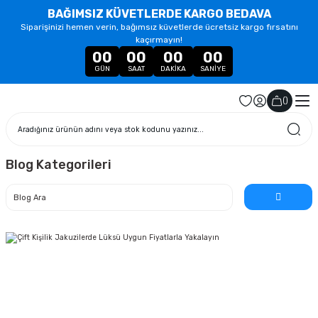
BAĞIMSIZ KÜVETLERDE KARGO BEDAVA
Siparişinizi hemen verin, bağımsız küvetlerde ücretsiz kargo fırsatını
kaçırmayın!
00
00
00
00
GÜN
SAAT
DAKIKA
SANIYE
(
)
Blog Kategorileri