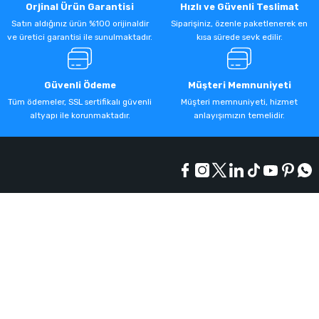
Orjinal Ürün Garantisi
Hızlı ve Güvenli Teslimat
Satın aldığınız ürün %100 orijinaldir
Siparişiniz, özenle paketlenerek en
ve üretici garantisi ile sunulmaktadır.
kısa sürede sevk edilir.
Güvenli Ödeme
Müşteri Memnuniyeti
Tüm ödemeler, SSL sertifikalı güvenli
Müşteri memnuniyeti, hizmet
altyapı ile korunmaktadır.
anlayışımızın temelidir.
Kurumsal
Alışveriş