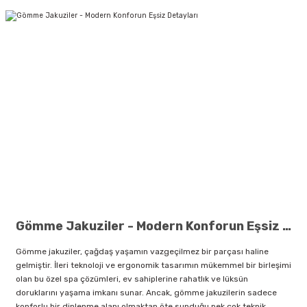
Gömme Jakuziler - Modern Konforun Eşsiz Detayları
Gömme jakuziler, çağdaş yaşamın vazgeçilmez bir parçası haline
gelmiştir. İleri teknoloji ve ergonomik tasarımın mükemmel bir birleşimi
olan bu özel spa çözümleri, ev sahiplerine rahatlık ve lüksün
doruklarını yaşama imkanı sunar. Ancak, gömme jakuzilerin sadece
konforlu bir dinlenme alanı olmaktan öte sunduğu pek çok teknik