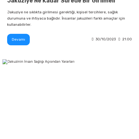
Jakuziye Ne Kadar Sürede Bir Girilmeli
Jakuziye ne sıklıkta girilmesi gerektiği, kişisel tercihlere, sağlık
durumuna ve ihtiyaca bağlıdır. İnsanlar jakuzileri farklı amaçlar için
kullanabilirler.
Devamı
30/10/2023
21:00