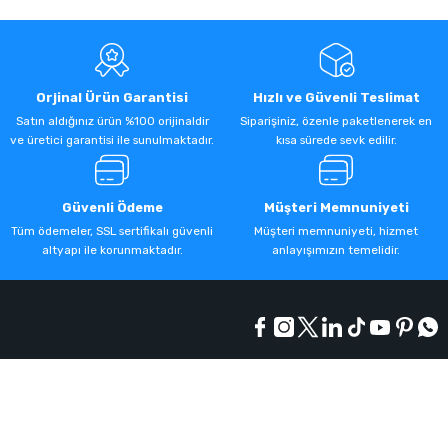
Orjinal Ürün Garantisi
Hızlı ve Güvenli Teslimat
Satın aldığınız ürün %100 orijinaldir
Siparişiniz, özenle paketlenerek en
ve üretici garantisi ile sunulmaktadır.
kısa sürede sevk edilir.
Güvenli Ödeme
Müşteri Memnuniyeti
Tüm ödemeler, SSL sertifikalı güvenli
Müşteri memnuniyeti, hizmet
altyapı ile korunmaktadır.
anlayışımızın temelidir.
Kurumsal