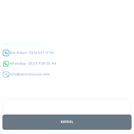
Alışveriş
Üyelik
Müşteri Hizmetleri
Bizi Arayın :
0216 597 17 96
WhatsApp :
0533 938 55 44
info@jakuzidunyasi.com
E-Bülten Listesi
Kampanyaları kaçırmayın
KAYDOL