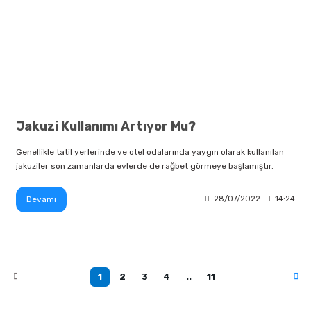
Jakuzi Kullanımı Artıyor Mu?
Genellikle tatil yerlerinde ve otel odalarında yaygın olarak kullanılan
jakuziler son zamanlarda evlerde de rağbet görmeye başlamıştır.
Devamı
28/07/2022
14:24
1
2
3
4
..
11