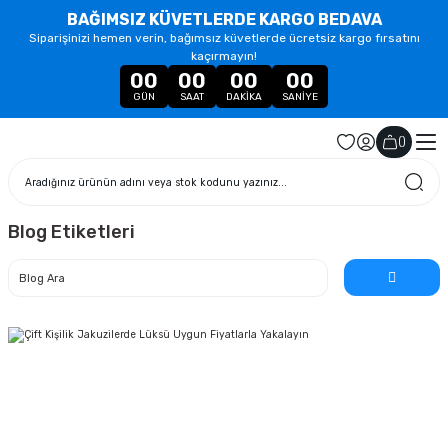
BAĞIMSIZ KÜVETLERDE KARGO BEDAVA
Siparişinizi hemen verin, bağımsız küvetlerde ücretsiz kargo fırsatını
kaçırmayın!
00
00
00
00
GÜN
SAAT
DAKIKA
SANIYE
(
)
Blog Etiketleri