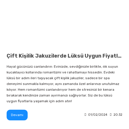
Çift Kişilik Jakuzilerde Lüksü Uygun Fiyatlarla Yakalayın
Hayal gücünüzü canlandırın: Evinizde, sevdiğinizle birlikte, ılık suyun
kucaklayıcı kollarında romantizmi ve rahatlamayı hissedin. Evdeki
lüksü bir adım ileri taşıyacak çift kişilik jakuziler, sadece bir spa
deneyimi sunmakla kalmıyor, aynı zamanda özel anlarınızı unutulmaz
kılıyor. Hem romantizmi canlandırıyor hem de stresinizi bir kenara
bırakarak kendinize zaman ayırmanızı sağlıyorlar. Siz de bu lüksü
uygun fiyatlarla yaşamak için adım atın!
Devamı
01/02/2024
20:32