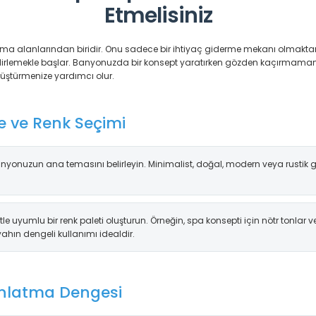
Etmelisiniz
tlama alanlarından biridir. Onu sadece bir ihtiyaç giderme mekanı olmakta
lirlemekle başlar. Banyonuzda bir konsept yaratırken gözden kaçırmamanı
üştürmenize yardımcı olur.
e ve Renk Seçimi
nyonuzun ana temasını belirleyin. Minimalist, doğal, modern veya rustik 
le uyumlu bir renk paleti oluşturun. Örneğin, spa konsepti için nötr tonlar ve
yahın dengeli kullanımı idealdir.
nlatma Dengesi