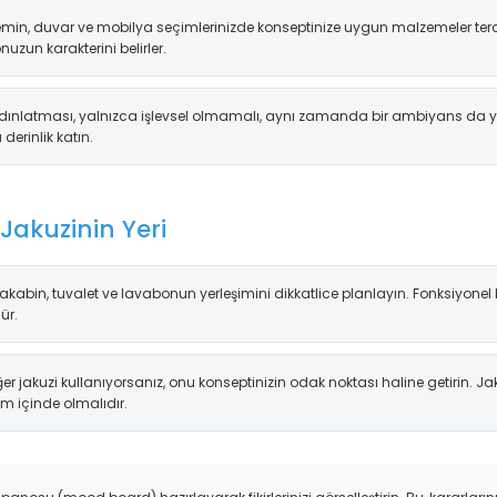
min, duvar ve mobilya seçimlerinizde konseptinize uygun malzemeler terc
zun karakterini belirler.
ınlatması, yalnızca işlevsel olmamalı, aynı zamanda bir ambiyans da ya
erinlik katın.
 Jakuzinin Yeri
akabin, tuvalet ve lavabonun yerleşimini dikkatlice planlayın. Fonksiyonel b
ür.
er jakuzi kullanıyorsanız, onu konseptinizin odak noktası haline getirin. Ja
m içinde olmalıdır.