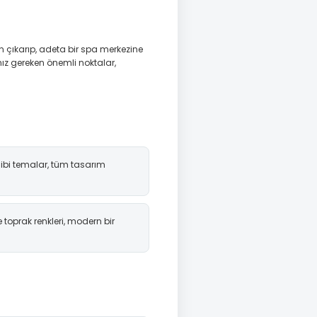
n çıkarıp, adeta bir spa merkezine
z gereken önemli noktalar,
gibi temalar, tüm tasarım
 toprak renkleri, modern bir