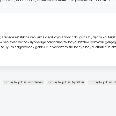
panosu (mood board) hazırlayarak fikirlerinizi görselleştirin. Bu, kararlarını
adece estetik bir yenileme değil, aynı zamanda günlük yaşam kalitenizi a
seçimleri ve fonksiyonelliğe odaklanarak hayalinizdeki banyoyu gerçeğe 
inize uyum sağlayacak geniş ürün yelpazemizle, banyo hayallerinizi süslem
çift kişilik jakuzi modelleri
çift kişilik jakuzi fiyatları
çift kişilik jakuzi ö