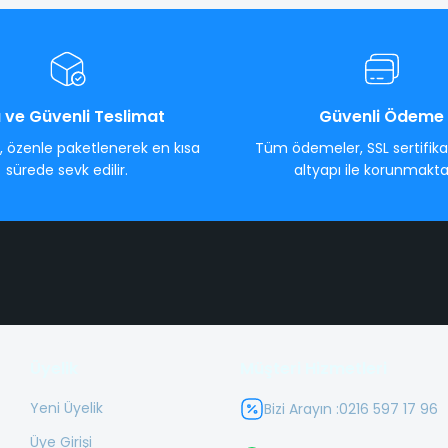
ı ve Güvenli Teslimat
Güvenli Ödeme
z, özenle paketlenerek en kısa
Tüm ödemeler, SSL sertifikal
sürede sevk edilir.
altyapı ile korunmakta
Üyelik
Müşteri Hizmetleri
Yeni Üyelik
Bizi Arayın :
0216 597 17 96
Üye Girişi