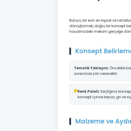
Banyo, bir evin en kişisel ve raha
dönüştürmek, doğru bir konsept be
hayalinizdeki mekanı gerçeğe dön
Konsept Belirlem
Tematik Yaklaşım:
Öncelikle ba
sürecinize yön verecektir.
Renk Paleti:
Seçtiğiniz konsept
konsept içinse beyaz, gri ve si
Malzeme ve Aydı