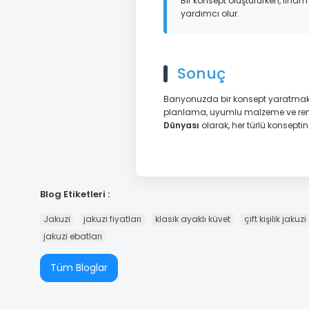
Bir konsept oluştururken, ilham 
yardımcı olur.
Sonuç
Banyonuzda bir konsept yaratmak, s
planlama, uyumlu malzeme ve renk 
Dünyası
olarak, her türlü konsept
Blog Etiketleri :
Jakuzi
jakuzi fiyatları
klasik ayaklı küvet
çift kişilik jakuzi
jakuzi ebatları
Tüm Bloglar