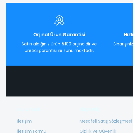
Orjinal Ürün Garantisi
Hızl
Satın aldığınız ürün %100 orijinaldir ve
Siparişini
üretici garantisi ile sunulmaktadır.
Kurumsal
Alışveriş
İletişim
Mesafeli Satış Sözleşmesi
İletişim Formu
Gizlilik ve Güvenlik