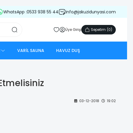
WhatsApp :
0533 938 55 44
info@jakuzidunyasi.com
Üye Girişi
Sepetim
(
0
)
R
VARİL SAUNA
HAVUZ DUŞ
tmelisiniz
03-12-2018
19:02