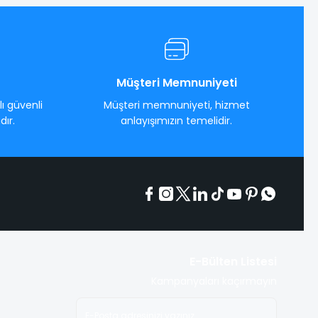
Müşteri Memnuniyeti
ı güvenli
Müşteri memnuniyeti, hizmet
dır.
anlayışımızın temelidir.
E-Bülten Listesi
Kampanyaları kaçırmayın