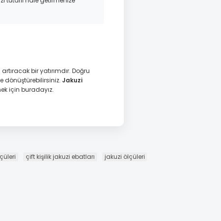
zı tutarlı hale getirmenize
rtıracak bir yatırımdır. Doğru
dönüştürebilirsiniz.
Jakuzi
ek için buradayız.
lçüleri
çift kişilik jakuzi ebatları
jakuzi ölçüleri