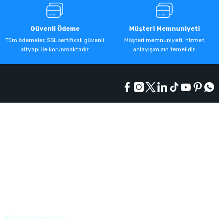
Güvenli Ödeme
Müşteri Memnuniyeti
Tüm ödemeler, SSL sertifikalı güvenli
Müşteri memnuniyeti, hizmet
altyapı ile korunmaktadır.
anlayışımızın temelidir.
Kurumsal
Alışveriş
Üyelik
Müşteri Hizmetleri