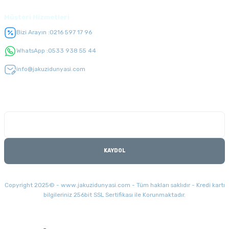
Müşteri Hizmetleri
Bizi Arayın :
0216 597 17 96
WhatsApp :
0533 938 55 44
info@jakuzidunyasi.com
E-Bülten Listesi
Kampanyaları kaçırmayın
KAYDOL
Copyright 2025© - www.jakuzidunyasi.com - Tüm hakları saklıdır - Kredi kartı
bilgileriniz 256bit SSL Sertifikası ile Korunmaktadır.