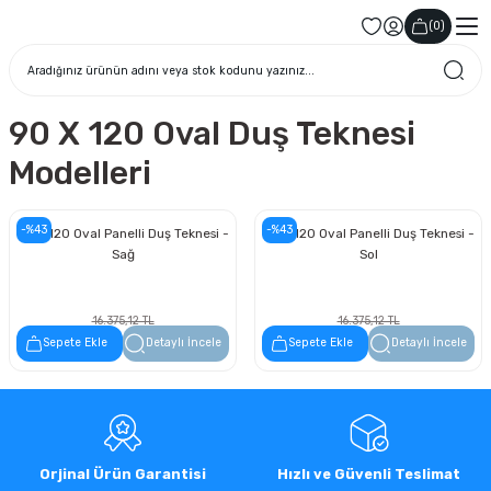
(
0
)
90 X 120 Oval Duş Teknesi
Modelleri
-%43
-%43
90 x 120 Oval Panelli Duş Teknesi -
90 x 120 Oval Panelli Duş Teknesi -
Sağ
Sol
16.375,12 TL
16.375,12 TL
9.333,82 TL
9.333,82 TL
Sepete Ekle
Detaylı İncele
Sepete Ekle
Detaylı İncele
Orjinal Ürün Garantisi
Hızlı ve Güvenli Teslimat