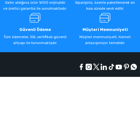
Satın aldığınız ürün %100 orijinaldir
Siparişiniz, özenle paketlenerek en
ve üretici garantisi ile sunulmaktadır.
kısa sürede sevk edilir.
Güvenli Ödeme
Müşteri Memnuniyeti
Tüm ödemeler, SSL sertifikalı güvenli
Müşteri memnuniyeti, hizmet
altyapı ile korunmaktadır.
anlayışımızın temelidir.
Kurumsal
Alışveriş
Üyelik