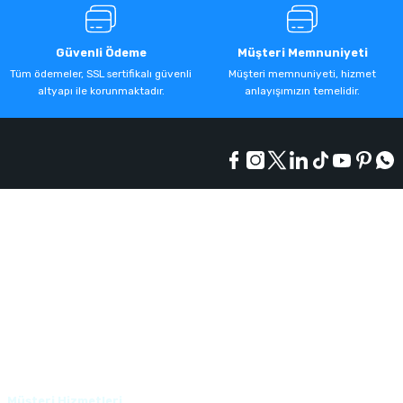
Güvenli Ödeme
Müşteri Memnuniyeti
Tüm ödemeler, SSL sertifikalı güvenli
Müşteri memnuniyeti, hizmet
altyapı ile korunmaktadır.
anlayışımızın temelidir.
Kurumsal
Alışveriş
Üyelik
Müşteri Hizmetleri