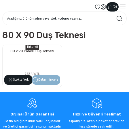
(
0
)
80 X 90 Duş Teknesi
Tükendi
80 x 90 Panelli Duş Teknesi
7.384,16 TL
4.208,97 TL
Stokta Yok
Detaylı İncele
Orjinal Ürün Garantisi
Hızlı ve Güvenli Teslimat
Satın aldığınız ürün %100 orijinaldir
Siparişiniz, özenle paketlenerek en
ve üretici garantisi ile sunulmaktadır.
kısa sürede sevk edilir.