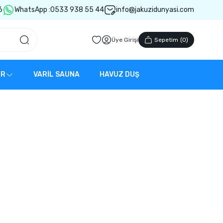
6
WhatsApp :
0533 938 55 44
info@jakuzidunyasi.com
Üye Girişi
Sepetim
(
0
)
ER
VARİL SAUNA
HAVUZ DUŞ