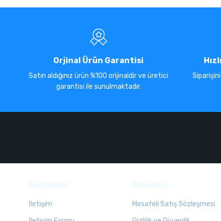
Orjinal Ürün Garantisi
Hızl
Satın aldığınız ürün %100 orijinaldir ve üretici
Siparişin
garantisi ile sunulmaktadır.
Kurumsal
Alışveriş
İletişim
Mesafeli Satış Sözleşmesi
İletişim Formu
Gizlilik ve Güvenlik