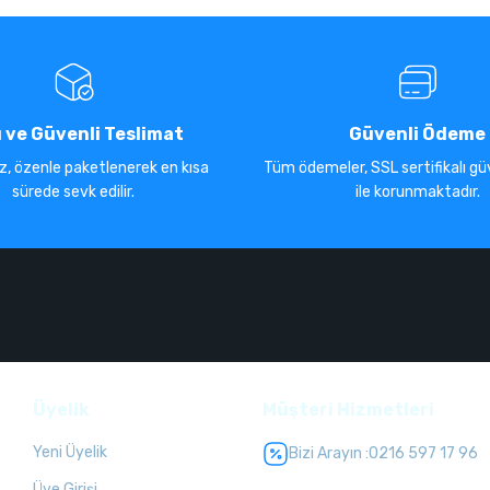
ı ve Güvenli Teslimat
Güvenli Ödeme
iz, özenle paketlenerek en kısa
Tüm ödemeler, SSL sertifikalı güv
sürede sevk edilir.
ile korunmaktadır.
Üyelik
Müşteri Hizmetleri
Yeni Üyelik
Bizi Arayın :
0216 597 17 96
Üye Girişi