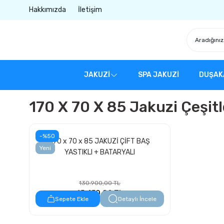
Hakkımızda
İletişim
JAKUZİ
SPA JAKUZİ
DUŞAK
170 X 70 X 85 Jakuzi Çeşitl
-%50
170 x 70 x 85 JAKUZİ ÇİFT BAŞ
Yeni
YASTIKLI + BATARYALI
130.900,00 TL
65.450,00 TL
Sepete Ekle
Detaylı İncele