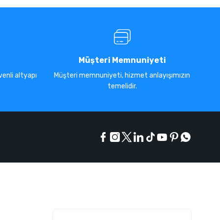
Müşteri Memnuniyeti
enli altyapı
Müşteri memnuniyeti, hizmet anlayışımızın
temelidir.
E-Bülten Listesi
Kampanyaları kaçırmayın