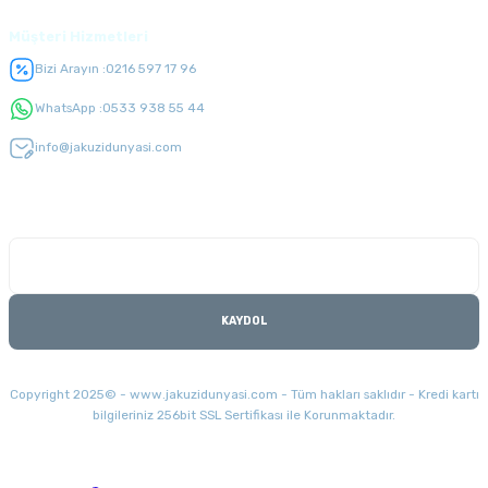
Müşteri Hizmetleri
Bizi Arayın :
0216 597 17 96
WhatsApp :
0533 938 55 44
info@jakuzidunyasi.com
E-Bülten Listesi
Kampanyaları kaçırmayın
KAYDOL
Copyright 2025© - www.jakuzidunyasi.com - Tüm hakları saklıdır - Kredi kartı
bilgileriniz 256bit SSL Sertifikası ile Korunmaktadır.