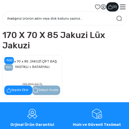
(
0
)
170 X 70 X 85 Jakuzi Lüx
Jakuzi
-%50
170 x 70 x 85 JAKUZİ ÇİFT BAŞ
YASTIKLI + BATARYALI
Yeni
130.900,00 TL
65.450,00 TL
Sepete Ekle
Detaylı İncele
Orjinal Ürün Garantisi
Hızlı ve Güvenli Teslimat