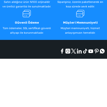
Satın aldığınız ürün %100 orijinaldir
Siparişiniz, özenle paketlenerek en
ve üretici garantisi ile sunulmaktadır.
kısa sürede sevk edilir.
Güvenli Ödeme
Müşteri Memnuniyeti
Tüm ödemeler, SSL sertifikalı güvenli
Müşteri memnuniyeti, hizmet
altyapı ile korunmaktadır.
anlayışımızın temelidir.
Kurumsal
Alışveriş
Üyelik